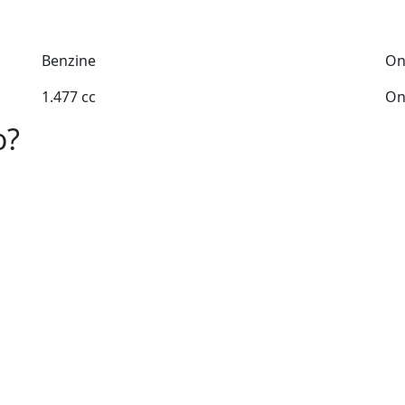
Benzine
On
1.477 cc
On
o?