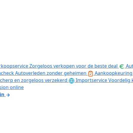
rkoopservice
Zorgeloos verkopen voor de beste deal
Aut
ncheck
Autoverleden zonder geheimen
Aankoopkeuring
cherp en zorgeloos verzekerd
Importservice
Voordelig 
sion online
in