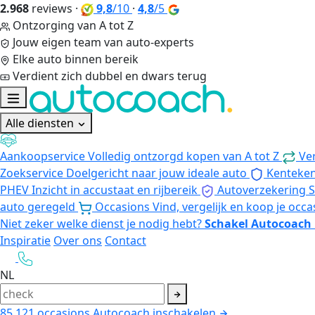
2.968
reviews
·
9,8
/10
·
4,8
/5
Ontzorging van A tot Z
Jouw eigen team van auto-experts
Elke auto binnen bereik
Verdient zich dubbel en dwars terug
Alle diensten
Aankoopservice
Volledig ontzorgd kopen van A tot Z
Ve
Zoekservice
Doelgericht naar jouw ideale auto
Kenteke
PHEV
Inzicht in accustaat en rijbereik
Autoverzekering
S
auto geregeld
Occasions
Vind, vergelijk en koop je occa
Niet zeker welke dienst je nodig hebt?
Schakel Autocoach 
Inspiratie
Over ons
Contact
NL
85.121
occasions
Autocoach inschakelen