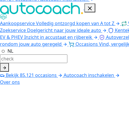
Aankoopservice
Volledig ontzorgd kopen van A tot Z
Zoekservice
Doelgericht naar jouw ideale auto
Kente
EV & PHEV
Inzicht in accustaat en rijbereik
Autoverze
rondom jouw auto geregeld
Occasions
Vind, vergelij
NL
Bekijk
85.121
occasions
Autocoach inschakelen
Over ons