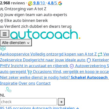
2.968
reviews
·
9,8
/10
·
4,8
/5
Ontzorging van A tot Z
Jouw eigen team van auto-experts
Elke auto binnen bereik
Verdient zich dubbel en dwars terug
Alle diensten
Aankoopservice
Volledig ontzorgd kopen van A tot Z
Ve
Zoekservice
Doelgericht naar jouw ideale auto
Kenteke
PHEV
Inzicht in accustaat en rijbereik
Autoverzekering
S
auto geregeld
Occasions
Vind, vergelijk en koop je occa
Niet zeker welke dienst je nodig hebt?
Schakel Autocoach 
Inspiratie
Over ons
Contact
NL
85.145
occasions
Autocoach inschakelen