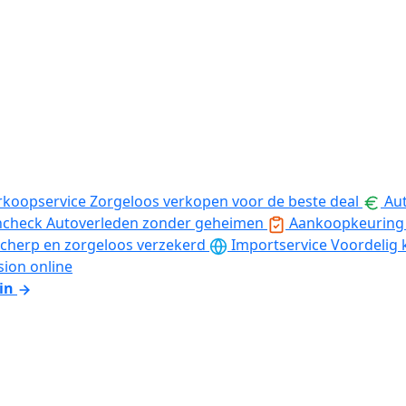
rkoopservice
Zorgeloos verkopen voor de beste deal
Aut
ncheck
Autoverleden zonder geheimen
Aankoopkeuring
cherp en zorgeloos verzekerd
Importservice
Voordelig 
sion online
in