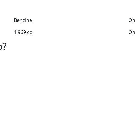
Benzine
On
1.969 cc
On
o?