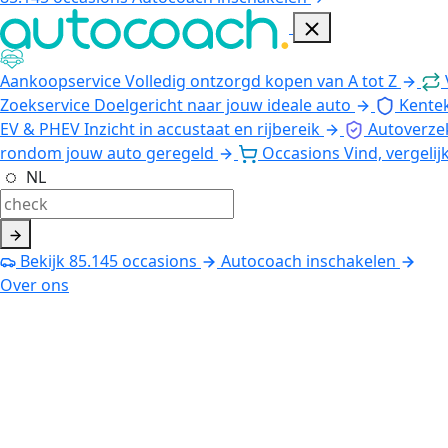
Aankoopservice
Volledig ontzorgd kopen van A tot Z
Zoekservice
Doelgericht naar jouw ideale auto
Kente
EV & PHEV
Inzicht in accustaat en rijbereik
Autoverze
rondom jouw auto geregeld
Occasions
Vind, vergelij
NL
Bekijk
85.145
occasions
Autocoach inschakelen
Over ons