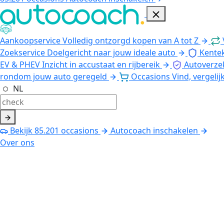
Aankoopservice
Volledig ontzorgd kopen van A tot Z
Zoekservice
Doelgericht naar jouw ideale auto
Kente
EV & PHEV
Inzicht in accustaat en rijbereik
Autoverze
rondom jouw auto geregeld
Occasions
Vind, vergelij
NL
Bekijk
85.201
occasions
Autocoach inschakelen
Over ons