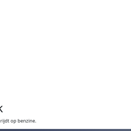
k
ijdt op benzine.