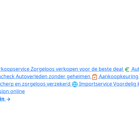
rkoopservice
Zorgeloos verkopen voor de beste deal
Aut
ncheck
Autoverleden zonder geheimen
Aankoopkeuring
cherp en zorgeloos verzekerd
Importservice
Voordelig 
sion online
in