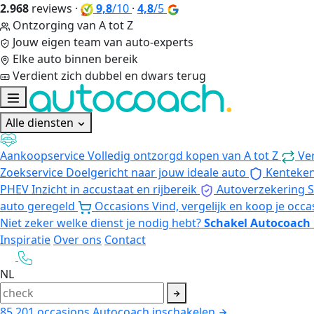
2.968
reviews
·
9,8
/10
·
4,8
/5
Ontzorging van A tot Z
Jouw eigen team van auto-experts
Elke auto binnen bereik
Verdient zich dubbel en dwars terug
Alle diensten
Aankoopservice
Volledig ontzorgd kopen van A tot Z
Ve
Zoekservice
Doelgericht naar jouw ideale auto
Kenteke
PHEV
Inzicht in accustaat en rijbereik
Autoverzekering
S
auto geregeld
Occasions
Vind, vergelijk en koop je occa
Niet zeker welke dienst je nodig hebt?
Schakel Autocoach 
Inspiratie
Over ons
Contact
NL
85.201
occasions
Autocoach inschakelen