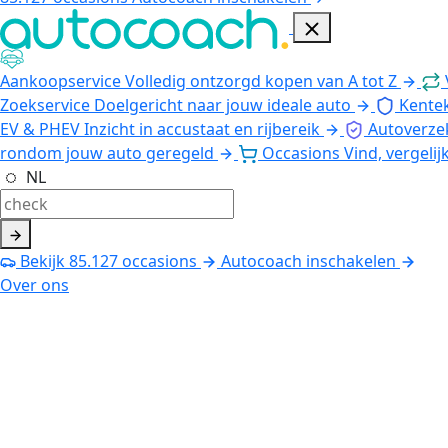
Aankoopservice
Volledig ontzorgd kopen van A tot Z
Zoekservice
Doelgericht naar jouw ideale auto
Kente
EV & PHEV
Inzicht in accustaat en rijbereik
Autoverze
rondom jouw auto geregeld
Occasions
Vind, vergelij
NL
Bekijk
85.127
occasions
Autocoach inschakelen
Over ons