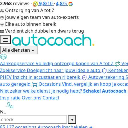
2.968
reviews
·
9,8
/10
·
4,8
/5
Ontzorging van A tot Z
Jouw eigen team van auto-experts
Elke auto binnen bereik
Verdient zich dubbel en dwars terug
Alle diensten
Aankoopservice
Volledig ontzorgd kopen van A tot Z
Ve
Zoekservice
Doelgericht naar jouw ideale auto
Kenteke
PHEV
Inzicht in accustaat en rijbereik
Autoverzekering
S
auto geregeld
Occasions
Vind, vergelijk en koop je occa
Niet zeker welke dienst je nodig hebt?
Schakel Autocoach 
Inspiratie
Over ons
Contact
NL
85.127
occasions
Autocoach inschakelen