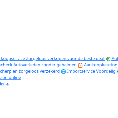
rkoopservice
Zorgeloos verkopen voor de beste deal
Aut
ncheck
Autoverleden zonder geheimen
Aankoopkeuring
cherp en zorgeloos verzekerd
Importservice
Voordelig 
sion online
in