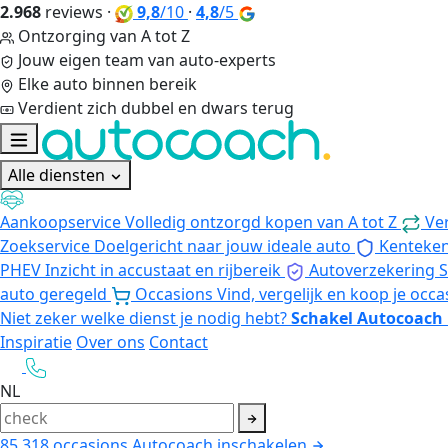
2.968
reviews
·
9,8
/10
·
4,8
/5
Ontzorging van A tot Z
Jouw eigen team van auto-experts
Elke auto binnen bereik
Verdient zich dubbel en dwars terug
Alle diensten
Aankoopservice
Volledig ontzorgd kopen van A tot Z
Ve
Zoekservice
Doelgericht naar jouw ideale auto
Kenteke
PHEV
Inzicht in accustaat en rijbereik
Autoverzekering
S
auto geregeld
Occasions
Vind, vergelijk en koop je occa
Niet zeker welke dienst je nodig hebt?
Schakel Autocoach 
Inspiratie
Over ons
Contact
NL
85.318
occasions
Autocoach inschakelen