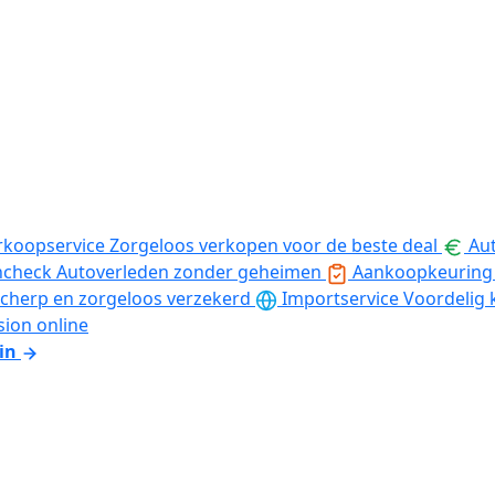
rkoopservice
Zorgeloos verkopen voor de beste deal
Aut
ncheck
Autoverleden zonder geheimen
Aankoopkeuring
cherp en zorgeloos verzekerd
Importservice
Voordelig 
sion online
in