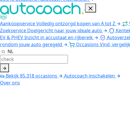
Aankoopservice
Volledig ontzorgd kopen van A tot Z
Zoekservice
Doelgericht naar jouw ideale auto
Kente
EV & PHEV
Inzicht in accustaat en rijbereik
Autoverze
rondom jouw auto geregeld
Occasions
Vind, vergelij
NL
Bekijk
85.318
occasions
Autocoach inschakelen
Over ons