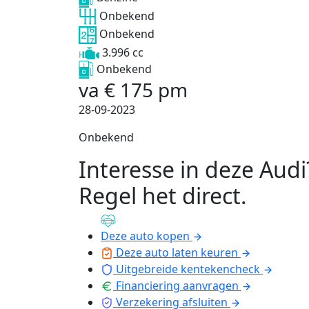
Onbekend
Onbekend
3.996 cc
Onbekend
va
€
175
pm
28-09-2023
Onbekend
Interesse in deze Audi
Regel het direct
.
Deze auto kopen
Deze auto laten keuren
Uitgebreide kentekencheck
Financiering aanvragen
Verzekering afsluiten