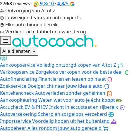
2.968
reviews
·
9,8
/10
·
4,8
/5
Ontzorging van A tot Z
Jouw eigen team van auto-experts
Elke auto binnen bereik
Verdient zich dubbel en dwars terug
Alle diensten
Aankoopservice
Volledig ontzorgd kopen van A tot Z
Verkoopservice
Zorgeloos verkopen voor de beste deal
Autofinanciering
Financieren en leasen op maat
Zoekservice
Doelgericht naar jouw ideale auto
Kentekencheck
Autoverleden zonder geheimen
Aankoopkeuring
Weten wat voor auto je écht koopt
Accucheck EV & PHEV
Inzicht in accustaat en rijbereik
Autoverzekering
Scherp en zorgeloos verzekerd
Importservice
Voordelig kopen uit het buitenland
Autobeheer
Alles rondom jouw auto geregeld