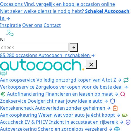
Occasions
Vind, vergelijk en koop je occasion online
Niet zeker welke dienst je nodig hebt?
Schakel Autocoach
in
Inspiratie
Over ons
Contact
NL
85.280
occasions
Autocoach inschakelen
Aankoopservice
Volledig ontzorgd kopen van A tot Z
Verkoopservice
Zorgeloos verkopen voor de beste deal
Autofinanciering
Financieren en leasen op maat
Zoekservice
Doelgericht naar jouw ideale auto
Kentekencheck
Autoverleden zonder geheimen
Aankoopkeuring
Weten wat voor auto je écht koopt
Accucheck EV & PHEV
Inzicht in accustaat en rijbereik
Autoverzekering
Scherp en zorgeloos verzekerd