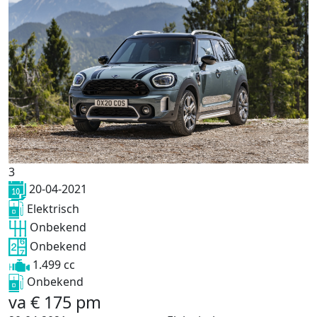
3
20-04-2021
Elektrisch
Onbekend
Onbekend
1.499 cc
Onbekend
va
€
175
pm