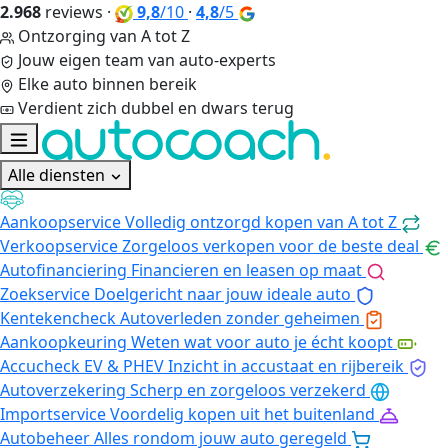
2.968
reviews
·
9,8
/10
·
4,8
/5
Ontzorging van A tot Z
Jouw eigen team van auto-experts
Elke auto binnen bereik
Verdient zich dubbel en dwars terug
Alle diensten
Aankoopservice
Volledig ontzorgd kopen van A tot Z
Verkoopservice
Zorgeloos verkopen voor de beste deal
Autofinanciering
Financieren en leasen op maat
Zoekservice
Doelgericht naar jouw ideale auto
Kentekencheck
Autoverleden zonder geheimen
Aankoopkeuring
Weten wat voor auto je écht koopt
Accucheck EV & PHEV
Inzicht in accustaat en rijbereik
Autoverzekering
Scherp en zorgeloos verzekerd
Importservice
Voordelig kopen uit het buitenland
Autobeheer
Alles rondom jouw auto geregeld