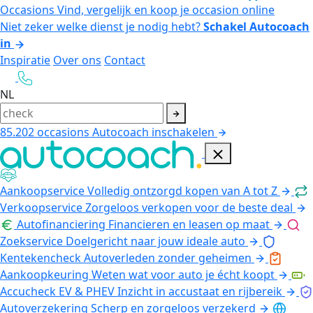
Occasions
Vind, vergelijk en koop je occasion online
Niet zeker welke dienst je nodig hebt?
Schakel Autocoach
in
Inspiratie
Over ons
Contact
NL
85.202
occasions
Autocoach inschakelen
Aankoopservice
Volledig ontzorgd kopen van A tot Z
Verkoopservice
Zorgeloos verkopen voor de beste deal
Autofinanciering
Financieren en leasen op maat
Zoekservice
Doelgericht naar jouw ideale auto
Kentekencheck
Autoverleden zonder geheimen
Aankoopkeuring
Weten wat voor auto je écht koopt
Accucheck EV & PHEV
Inzicht in accustaat en rijbereik
Autoverzekering
Scherp en zorgeloos verzekerd