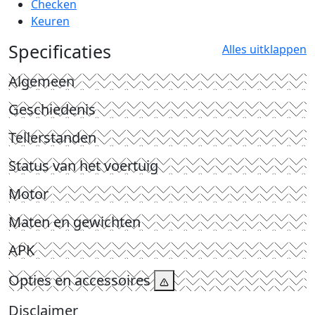
Checken
Keuren
Specificaties
Alles uitklappen
Algemeen
Geschiedenis
Tellerstanden
Status van het voertuig
Motor
Maten en gewichten
APK
Opties en accessoires
Disclaimer