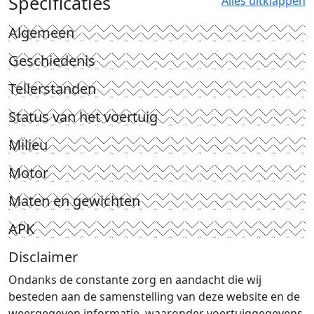
Specificaties
Alles uitklappen
Algemeen
Geschiedenis
Tellerstanden
Status van het voertuig
Milieu
Motor
Maten en gewichten
APK
Disclaimer
Ondanks de constante zorg en aandacht die wij
besteden aan de samenstelling van deze website en de
weergegeven informatie, waaronder voertuiggegevens,