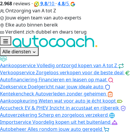
2.968
reviews
·
9,8
/10
·
4,8
/5
Ontzorging van A tot Z
Jouw eigen team van auto-experts
Elke auto binnen bereik
Verdient zich dubbel en dwars terug
Alle diensten
Aankoopservice
Volledig ontzorgd kopen van A tot Z
Verkoopservice
Zorgeloos verkopen voor de beste deal
Autofinanciering
Financieren en leasen op maat
Zoekservice
Doelgericht naar jouw ideale auto
Kentekencheck
Autoverleden zonder geheimen
Aankoopkeuring
Weten wat voor auto je écht koopt
Accucheck EV & PHEV
Inzicht in accustaat en rijbereik
Autoverzekering
Scherp en zorgeloos verzekerd
Importservice
Voordelig kopen uit het buitenland
Autobeheer
Alles rondom jouw auto geregeld