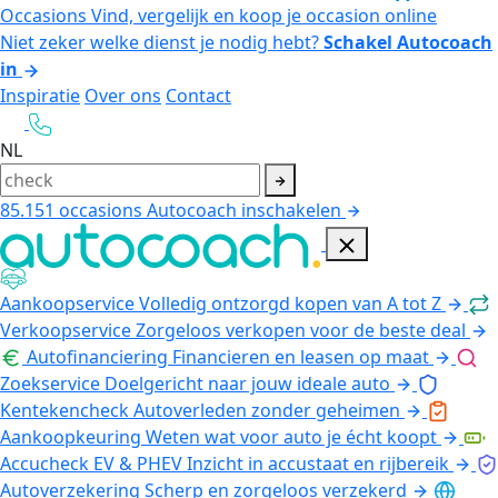
Occasions
Vind, vergelijk en koop je occasion online
Niet zeker welke dienst je nodig hebt?
Schakel Autocoach
in
Inspiratie
Over ons
Contact
NL
85.151
occasions
Autocoach inschakelen
Aankoopservice
Volledig ontzorgd kopen van A tot Z
Verkoopservice
Zorgeloos verkopen voor de beste deal
Autofinanciering
Financieren en leasen op maat
Zoekservice
Doelgericht naar jouw ideale auto
Kentekencheck
Autoverleden zonder geheimen
Aankoopkeuring
Weten wat voor auto je écht koopt
Accucheck EV & PHEV
Inzicht in accustaat en rijbereik
Autoverzekering
Scherp en zorgeloos verzekerd