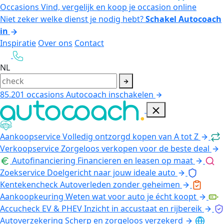
Occasions
Vind, vergelijk en koop je occasion online
Niet zeker welke dienst je nodig hebt?
Schakel Autocoach
in
Inspiratie
Over ons
Contact
NL
85.201
occasions
Autocoach inschakelen
Aankoopservice
Volledig ontzorgd kopen van A tot Z
Verkoopservice
Zorgeloos verkopen voor de beste deal
Autofinanciering
Financieren en leasen op maat
Zoekservice
Doelgericht naar jouw ideale auto
Kentekencheck
Autoverleden zonder geheimen
Aankoopkeuring
Weten wat voor auto je écht koopt
Accucheck EV & PHEV
Inzicht in accustaat en rijbereik
Autoverzekering
Scherp en zorgeloos verzekerd