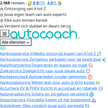
2.968
reviews
·
9,8
/10
·
4,8
/5
Ontzorging van A tot Z
Jouw eigen team van auto-experts
Elke auto binnen bereik
Verdient zich dubbel en dwars terug
Alle diensten
Aankoopservice
Volledig ontzorgd kopen van A tot Z
Verkoopservice
Zorgeloos verkopen voor de beste deal
Autofinanciering
Financieren en leasen op maat
Zoekservice
Doelgericht naar jouw ideale auto
Kentekencheck
Autoverleden zonder geheimen
Aankoopkeuring
Weten wat voor auto je écht koopt
Accucheck EV & PHEV
Inzicht in accustaat en rijbereik
Autoverzekering
Scherp en zorgeloos verzekerd
Importservice
Voordelig kopen uit het buitenland
Autobeheer
Alles rondom jouw auto geregeld