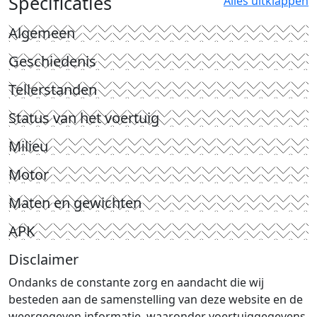
Specificaties
Alles uitklappen
Algemeen
Geschiedenis
Tellerstanden
Status van het voertuig
Milieu
Motor
Maten en gewichten
APK
Disclaimer
Ondanks de constante zorg en aandacht die wij
besteden aan de samenstelling van deze website en de
weergegeven informatie, waaronder voertuiggegevens,