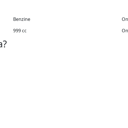
Benzine
On
999 cc
On
a?