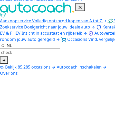
Aankoopservice
Volledig ontzorgd kopen van A tot Z
Zoekservice
Doelgericht naar jouw ideale auto
Kente
EV & PHEV
Inzicht in accustaat en rijbereik
Autoverze
rondom jouw auto geregeld
Occasions
Vind, vergelij
NL
Bekijk
85.285
occasions
Autocoach inschakelen
Over ons