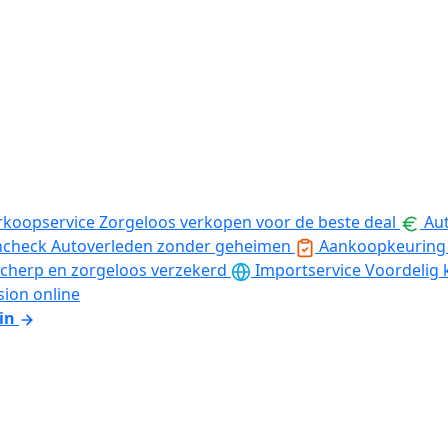
rkoopservice
Zorgeloos verkopen voor de beste deal
Aut
ncheck
Autoverleden zonder geheimen
Aankoopkeuring
cherp en zorgeloos verzekerd
Importservice
Voordelig 
sion online
in