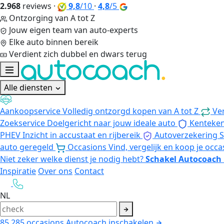
2.968
reviews
·
9,8
/10
·
4,8
/5
Ontzorging van A tot Z
Jouw eigen team van auto-experts
Elke auto binnen bereik
Verdient zich dubbel en dwars terug
Alle diensten
Aankoopservice
Volledig ontzorgd kopen van A tot Z
Ve
Zoekservice
Doelgericht naar jouw ideale auto
Kenteke
PHEV
Inzicht in accustaat en rijbereik
Autoverzekering
S
auto geregeld
Occasions
Vind, vergelijk en koop je occa
Niet zeker welke dienst je nodig hebt?
Schakel Autocoach 
Inspiratie
Over ons
Contact
NL
85.285
occasions
Autocoach inschakelen