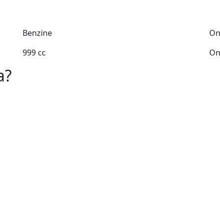
Benzine
On
999 cc
On
a?