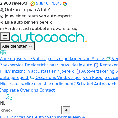
2.968
reviews
·
9,8
/10
·
4,8
/5
Ontzorging van A tot Z
Jouw eigen team van auto-experts
Elke auto binnen bereik
Verdient zich dubbel en dwars terug
Alle diensten
Aankoopservice
Volledig ontzorgd kopen van A tot Z
Ve
Zoekservice
Doelgericht naar jouw ideale auto
Kenteke
PHEV
Inzicht in accustaat en rijbereik
Autoverzekering
S
auto geregeld
Occasions
Vind, vergelijk en koop je occa
Niet zeker welke dienst je nodig hebt?
Schakel Autocoach 
Inspiratie
Over ons
Contact
NL
85.332
occasions
Autocoach inschakelen