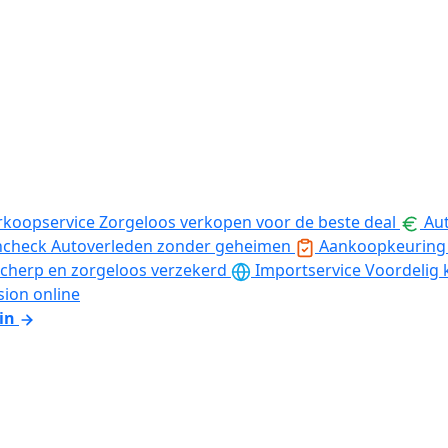
rkoopservice
Zorgeloos verkopen voor de beste deal
Aut
ncheck
Autoverleden zonder geheimen
Aankoopkeuring
cherp en zorgeloos verzekerd
Importservice
Voordelig 
sion online
in