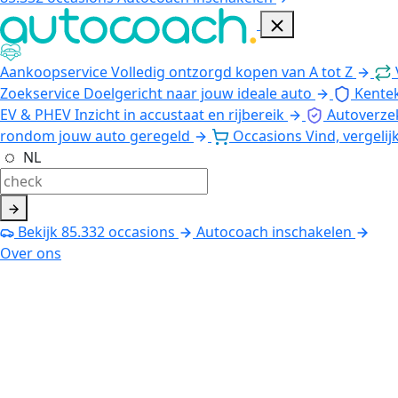
Aankoopservice
Volledig ontzorgd kopen van A tot Z
Zoekservice
Doelgericht naar jouw ideale auto
Kente
EV & PHEV
Inzicht in accustaat en rijbereik
Autoverze
rondom jouw auto geregeld
Occasions
Vind, vergelij
NL
Bekijk
85.332
occasions
Autocoach inschakelen
Over ons