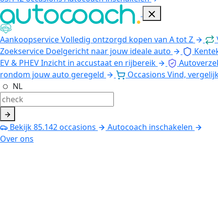
Aankoopservice
Volledig ontzorgd kopen van A tot Z
Zoekservice
Doelgericht naar jouw ideale auto
Kente
EV & PHEV
Inzicht in accustaat en rijbereik
Autoverze
rondom jouw auto geregeld
Occasions
Vind, vergelij
NL
Bekijk
85.142
occasions
Autocoach inschakelen
Over ons