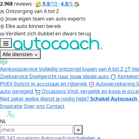
2.968
reviews
·
9,8
/10
·
4,8
/5
Ontzorging van A tot Z
Jouw eigen team van auto-experts
Elke auto binnen bereik
Verdient zich dubbel en dwars terug
Alle diensten
Aankoopservice
Volledig ontzorgd kopen van A tot Z
Ve
Zoekservice
Doelgericht naar jouw ideale auto
Kenteke
PHEV
Inzicht in accustaat en rijbereik
Autoverzekering
S
auto geregeld
Occasions
Vind, vergelijk en koop je occa
Niet zeker welke dienst je nodig hebt?
Schakel Autocoach 
Inspiratie
Over ons
Contact
NL
85.142
occasions
Autocoach inschakelen