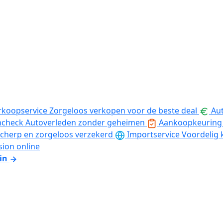
rkoopservice
Zorgeloos verkopen voor de beste deal
Aut
ncheck
Autoverleden zonder geheimen
Aankoopkeuring
cherp en zorgeloos verzekerd
Importservice
Voordelig 
sion online
in