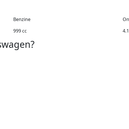
Benzine
On
999 cc
4.
kswagen?