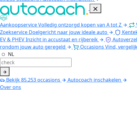
Aankoopservice
Volledig ontzorgd kopen van A tot Z
Zoekservice
Doelgericht naar jouw ideale auto
Kente
EV & PHEV
Inzicht in accustaat en rijbereik
Autoverze
rondom jouw auto geregeld
Occasions
Vind, vergelij
NL
Bekijk
85.253
occasions
Autocoach inschakelen
Over ons