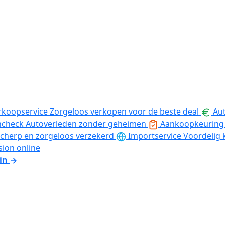
rkoopservice
Zorgeloos verkopen voor de beste deal
Aut
ncheck
Autoverleden zonder geheimen
Aankoopkeuring
cherp en zorgeloos verzekerd
Importservice
Voordelig 
sion online
in