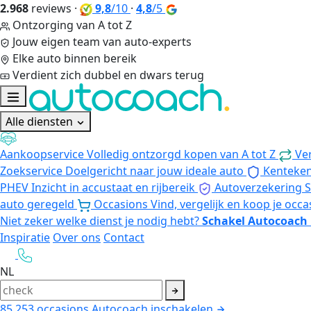
2.968
reviews
·
9,8
/10
·
4,8
/5
Ontzorging van A tot Z
Jouw eigen team van auto-experts
Elke auto binnen bereik
Verdient zich dubbel en dwars terug
Alle diensten
Aankoopservice
Volledig ontzorgd kopen van A tot Z
Ve
Zoekservice
Doelgericht naar jouw ideale auto
Kenteke
PHEV
Inzicht in accustaat en rijbereik
Autoverzekering
S
auto geregeld
Occasions
Vind, vergelijk en koop je occa
Niet zeker welke dienst je nodig hebt?
Schakel Autocoach 
Inspiratie
Over ons
Contact
NL
85.253
occasions
Autocoach inschakelen