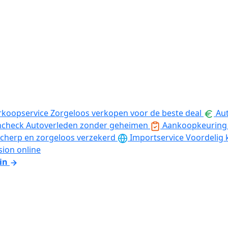
rkoopservice
Zorgeloos verkopen voor de beste deal
Aut
ncheck
Autoverleden zonder geheimen
Aankoopkeuring
cherp en zorgeloos verzekerd
Importservice
Voordelig 
sion online
in