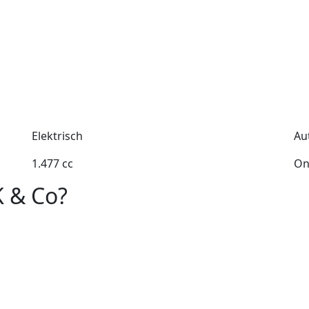
Elektrisch
Au
1.477 cc
On
K & Co?