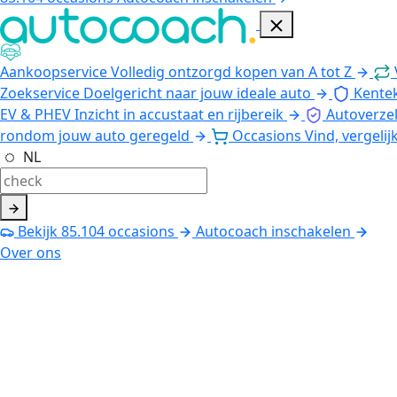
Aankoopservice
Volledig ontzorgd kopen van A tot Z
Zoekservice
Doelgericht naar jouw ideale auto
Kente
EV & PHEV
Inzicht in accustaat en rijbereik
Autoverze
rondom jouw auto geregeld
Occasions
Vind, vergelij
NL
Bekijk
85.104
occasions
Autocoach inschakelen
Over ons