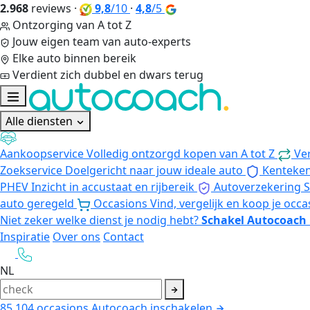
2.968
reviews
·
9,8
/10
·
4,8
/5
Ontzorging van A tot Z
Jouw eigen team van auto-experts
Elke auto binnen bereik
Verdient zich dubbel en dwars terug
Alle diensten
Aankoopservice
Volledig ontzorgd kopen van A tot Z
Ve
Zoekservice
Doelgericht naar jouw ideale auto
Kenteke
PHEV
Inzicht in accustaat en rijbereik
Autoverzekering
S
auto geregeld
Occasions
Vind, vergelijk en koop je occa
Niet zeker welke dienst je nodig hebt?
Schakel Autocoach 
Inspiratie
Over ons
Contact
NL
85.104
occasions
Autocoach inschakelen