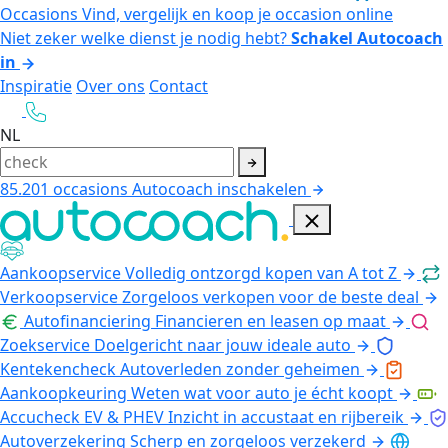
Occasions
Vind, vergelijk en koop je occasion online
Niet zeker welke dienst je nodig hebt?
Schakel Autocoach
in
Inspiratie
Over ons
Contact
NL
85.201
occasions
Autocoach inschakelen
Aankoopservice
Volledig ontzorgd kopen van A tot Z
Verkoopservice
Zorgeloos verkopen voor de beste deal
Autofinanciering
Financieren en leasen op maat
Zoekservice
Doelgericht naar jouw ideale auto
Kentekencheck
Autoverleden zonder geheimen
Aankoopkeuring
Weten wat voor auto je écht koopt
Accucheck EV & PHEV
Inzicht in accustaat en rijbereik
Autoverzekering
Scherp en zorgeloos verzekerd