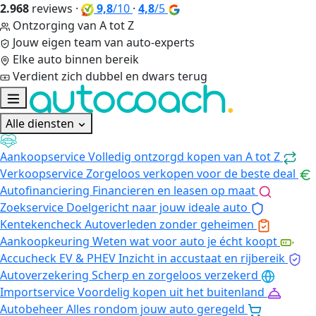
2.968
reviews
·
9,8
/10
·
4,8
/5
Ontzorging van A tot Z
Jouw eigen team van auto-experts
Elke auto binnen bereik
Verdient zich dubbel en dwars terug
Alle diensten
Aankoopservice
Volledig ontzorgd kopen van A tot Z
Verkoopservice
Zorgeloos verkopen voor de beste deal
Autofinanciering
Financieren en leasen op maat
Zoekservice
Doelgericht naar jouw ideale auto
Kentekencheck
Autoverleden zonder geheimen
Aankoopkeuring
Weten wat voor auto je écht koopt
Accucheck EV & PHEV
Inzicht in accustaat en rijbereik
Autoverzekering
Scherp en zorgeloos verzekerd
Importservice
Voordelig kopen uit het buitenland
Autobeheer
Alles rondom jouw auto geregeld