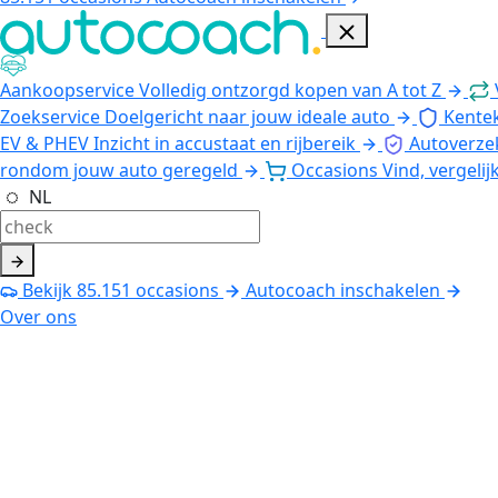
Aankoopservice
Volledig ontzorgd kopen van A tot Z
Zoekservice
Doelgericht naar jouw ideale auto
Kente
EV & PHEV
Inzicht in accustaat en rijbereik
Autoverze
rondom jouw auto geregeld
Occasions
Vind, vergelij
NL
Bekijk
85.151
occasions
Autocoach inschakelen
Over ons