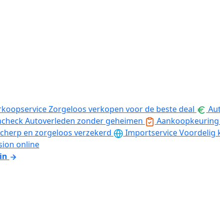
rkoopservice
Zorgeloos verkopen voor de beste deal
Aut
ncheck
Autoverleden zonder geheimen
Aankoopkeuring
cherp en zorgeloos verzekerd
Importservice
Voordelig 
sion online
in