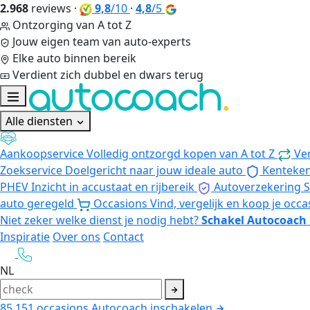
2.968
reviews
·
9,8
/10
·
4,8
/5
Ontzorging van A tot Z
Jouw eigen team van auto-experts
Elke auto binnen bereik
Verdient zich dubbel en dwars terug
Alle diensten
Aankoopservice
Volledig ontzorgd kopen van A tot Z
Ve
Zoekservice
Doelgericht naar jouw ideale auto
Kenteke
PHEV
Inzicht in accustaat en rijbereik
Autoverzekering
S
auto geregeld
Occasions
Vind, vergelijk en koop je occa
Niet zeker welke dienst je nodig hebt?
Schakel Autocoach 
Inspiratie
Over ons
Contact
NL
85.151
occasions
Autocoach inschakelen