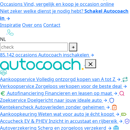
Occasions
Vind, vergelijk en koop je occasion online
Niet zeker welke dienst je nodig hebt?
Schakel Autocoach
in
Inspiratie
Over ons
Contact
NL
85.142
occasions
Autocoach inschakelen
Aankoopservice
Volledig ontzorgd kopen van A tot Z
Verkoopservice
Zorgeloos verkopen voor de beste deal
Autofinanciering
Financieren en leasen op maat
Zoekservice
Doelgericht naar jouw ideale auto
Kentekencheck
Autoverleden zonder geheimen
Aankoopkeuring
Weten wat voor auto je écht koopt
Accucheck EV & PHEV
Inzicht in accustaat en rijbereik
Autoverzekering
Scherp en zorgeloos verzekerd