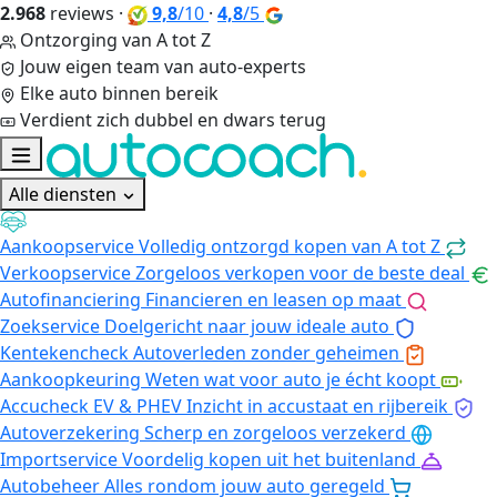
2.968
reviews
·
9,8
/10
·
4,8
/5
Ontzorging van A tot Z
Jouw eigen team van auto-experts
Elke auto binnen bereik
Verdient zich dubbel en dwars terug
Alle diensten
Aankoopservice
Volledig ontzorgd kopen van A tot Z
Verkoopservice
Zorgeloos verkopen voor de beste deal
Autofinanciering
Financieren en leasen op maat
Zoekservice
Doelgericht naar jouw ideale auto
Kentekencheck
Autoverleden zonder geheimen
Aankoopkeuring
Weten wat voor auto je écht koopt
Accucheck EV & PHEV
Inzicht in accustaat en rijbereik
Autoverzekering
Scherp en zorgeloos verzekerd
Importservice
Voordelig kopen uit het buitenland
Autobeheer
Alles rondom jouw auto geregeld