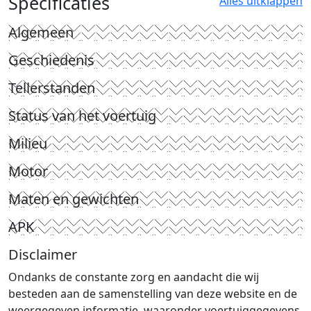
Specificaties
Alles uitklappen
Algemeen
Geschiedenis
Tellerstanden
Status van het voertuig
Milieu
Motor
Maten en gewichten
APK
Disclaimer
Ondanks de constante zorg en aandacht die wij
besteden aan de samenstelling van deze website en de
weergegeven informatie, waaronder voertuiggegevens,