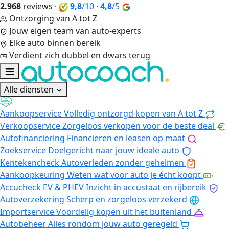
2.968
reviews
·
9,8
/10
·
4,8
/5
Ontzorging van A tot Z
Jouw eigen team van auto-experts
Elke auto binnen bereik
Verdient zich dubbel en dwars terug
Alle diensten
Aankoopservice
Volledig ontzorgd kopen van A tot Z
Verkoopservice
Zorgeloos verkopen voor de beste deal
Autofinanciering
Financieren en leasen op maat
Zoekservice
Doelgericht naar jouw ideale auto
Kentekencheck
Autoverleden zonder geheimen
Aankoopkeuring
Weten wat voor auto je écht koopt
Accucheck EV & PHEV
Inzicht in accustaat en rijbereik
Autoverzekering
Scherp en zorgeloos verzekerd
Importservice
Voordelig kopen uit het buitenland
Autobeheer
Alles rondom jouw auto geregeld