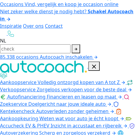
Occasions
Vind, vergelijk en koop je occasion online
Niet zeker welke dienst je nodig hebt?
Schakel Autocoach
in
Inspiratie
Over ons
Contact
NL
85.338
occasions
Autocoach inschakelen
Aankoopservice
Volledig ontzorgd kopen van A tot Z
Verkoopservice
Zorgeloos verkopen voor de beste deal
Autofinanciering
Financieren en leasen op maat
Zoekservice
Doelgericht naar jouw ideale auto
Kentekencheck
Autoverleden zonder geheimen
Aankoopkeuring
Weten wat voor auto je écht koopt
Accucheck EV & PHEV
Inzicht in accustaat en rijbereik
Autoverzekering
Scherp en zorgeloos verzekerd