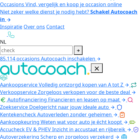
Occasions
Vind, vergelijk en koop je occasion online
Niet zeker welke dienst je nodig hebt?
Schakel Autocoach
in
Inspiratie
Over ons
Contact
NL
85.114
occasions
Autocoach inschakelen
Aankoopservice
Volledig ontzorgd kopen van A tot Z
Verkoopservice
Zorgeloos verkopen voor de beste deal
Autofinanciering
Financieren en leasen op maat
Zoekservice
Doelgericht naar jouw ideale auto
Kentekencheck
Autoverleden zonder geheimen
Aankoopkeuring
Weten wat voor auto je écht koopt
Accucheck EV & PHEV
Inzicht in accustaat en rijbereik
Autoverzekering
Scherp en zorgeloos verzekerd