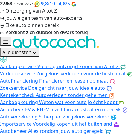
2.968
reviews
·
9,8
/10
·
4,8
/5
Ontzorging van A tot Z
Jouw eigen team van auto-experts
Elke auto binnen bereik
Verdient zich dubbel en dwars terug
Alle diensten
Aankoopservice
Volledig ontzorgd kopen van A tot Z
Verkoopservice
Zorgeloos verkopen voor de beste deal
Autofinanciering
Financieren en leasen op maat
Zoekservice
Doelgericht naar jouw ideale auto
Kentekencheck
Autoverleden zonder geheimen
Aankoopkeuring
Weten wat voor auto je écht koopt
Accucheck EV & PHEV
Inzicht in accustaat en rijbereik
Autoverzekering
Scherp en zorgeloos verzekerd
Importservice
Voordelig kopen uit het buitenland
Autobeheer
Alles rondom jouw auto geregeld