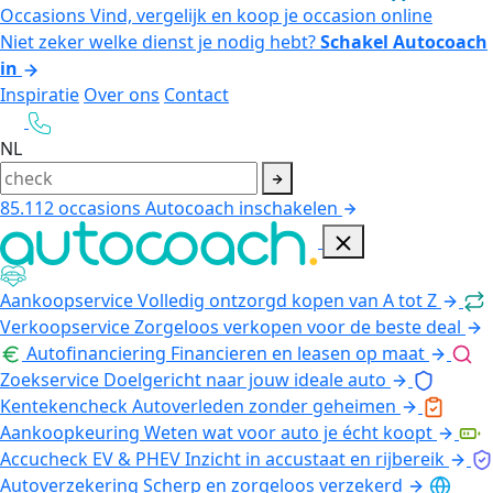
Occasions
Vind, vergelijk en koop je occasion online
Niet zeker welke dienst je nodig hebt?
Schakel Autocoach
in
Inspiratie
Over ons
Contact
NL
85.112
occasions
Autocoach inschakelen
Aankoopservice
Volledig ontzorgd kopen van A tot Z
Verkoopservice
Zorgeloos verkopen voor de beste deal
Autofinanciering
Financieren en leasen op maat
Zoekservice
Doelgericht naar jouw ideale auto
Kentekencheck
Autoverleden zonder geheimen
Aankoopkeuring
Weten wat voor auto je écht koopt
Accucheck EV & PHEV
Inzicht in accustaat en rijbereik
Autoverzekering
Scherp en zorgeloos verzekerd