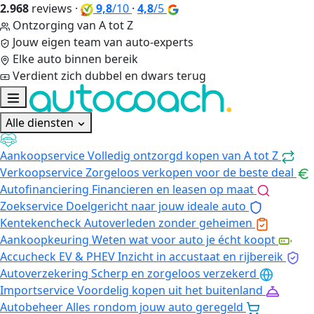
2.968
reviews
·
9,8
/10
·
4,8
/5
Ontzorging van A tot Z
Jouw eigen team van auto-experts
Elke auto binnen bereik
Verdient zich dubbel en dwars terug
Alle diensten
Aankoopservice
Volledig ontzorgd kopen van A tot Z
Verkoopservice
Zorgeloos verkopen voor de beste deal
Autofinanciering
Financieren en leasen op maat
Zoekservice
Doelgericht naar jouw ideale auto
Kentekencheck
Autoverleden zonder geheimen
Aankoopkeuring
Weten wat voor auto je écht koopt
Accucheck EV & PHEV
Inzicht in accustaat en rijbereik
Autoverzekering
Scherp en zorgeloos verzekerd
Importservice
Voordelig kopen uit het buitenland
Autobeheer
Alles rondom jouw auto geregeld