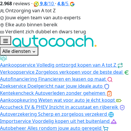
2.968
reviews
·
9,8
/10
·
4,8
/5
Ontzorging van A tot Z
Jouw eigen team van auto-experts
Elke auto binnen bereik
Verdient zich dubbel en dwars terug
Alle diensten
Aankoopservice
Volledig ontzorgd kopen van A tot Z
Verkoopservice
Zorgeloos verkopen voor de beste deal
Autofinanciering
Financieren en leasen op maat
Zoekservice
Doelgericht naar jouw ideale auto
Kentekencheck
Autoverleden zonder geheimen
Aankoopkeuring
Weten wat voor auto je écht koopt
Accucheck EV & PHEV
Inzicht in accustaat en rijbereik
Autoverzekering
Scherp en zorgeloos verzekerd
Importservice
Voordelig kopen uit het buitenland
Autobeheer
Alles rondom jouw auto geregeld