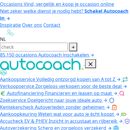
Occasions
Vind, vergelijk en koop je occasion online
Niet zeker welke dienst je nodig hebt?
Schakel Autocoach
in
Inspiratie
Over ons
Contact
NL
85.150
occasions
Autocoach inschakelen
Aankoopservice
Volledig ontzorgd kopen van A tot Z
Verkoopservice
Zorgeloos verkopen voor de beste deal
Autofinanciering
Financieren en leasen op maat
Zoekservice
Doelgericht naar jouw ideale auto
Kentekencheck
Autoverleden zonder geheimen
Aankoopkeuring
Weten wat voor auto je écht koopt
Accucheck EV & PHEV
Inzicht in accustaat en rijbereik
Autoverzekering
Scherp en zorgeloos verzekerd