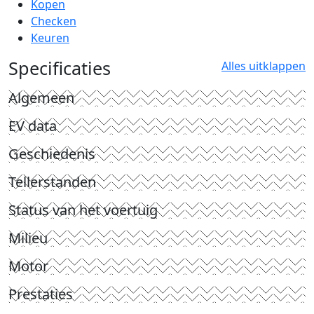
Kopen
Checken
Keuren
Specificaties
Alles uitklappen
Algemeen
EV data
Geschiedenis
Tellerstanden
Status van het voertuig
Milieu
Motor
Prestaties