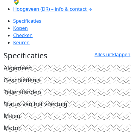
Hoogeveen (DR) – info & contact
Specificaties
Kopen
Checken
Keuren
Specificaties
Alles uitklappen
Algemeen
Geschiedenis
Tellerstanden
Status van het voertuig
Milieu
Motor