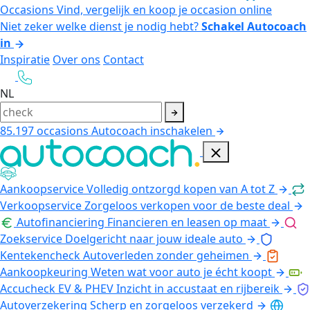
Occasions
Vind, vergelijk en koop je occasion online
Niet zeker welke dienst je nodig hebt?
Schakel Autocoach
in
Inspiratie
Over ons
Contact
NL
85.197
occasions
Autocoach inschakelen
Aankoopservice
Volledig ontzorgd kopen van A tot Z
Verkoopservice
Zorgeloos verkopen voor de beste deal
Autofinanciering
Financieren en leasen op maat
Zoekservice
Doelgericht naar jouw ideale auto
Kentekencheck
Autoverleden zonder geheimen
Aankoopkeuring
Weten wat voor auto je écht koopt
Accucheck EV & PHEV
Inzicht in accustaat en rijbereik
Autoverzekering
Scherp en zorgeloos verzekerd