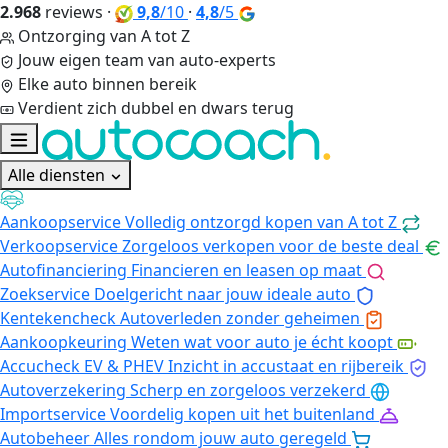
2.968
reviews
·
9,8
/10
·
4,8
/5
Ontzorging van A tot Z
Jouw eigen team van auto-experts
Elke auto binnen bereik
Verdient zich dubbel en dwars terug
Alle diensten
Aankoopservice
Volledig ontzorgd kopen van A tot Z
Verkoopservice
Zorgeloos verkopen voor de beste deal
Autofinanciering
Financieren en leasen op maat
Zoekservice
Doelgericht naar jouw ideale auto
Kentekencheck
Autoverleden zonder geheimen
Aankoopkeuring
Weten wat voor auto je écht koopt
Accucheck EV & PHEV
Inzicht in accustaat en rijbereik
Autoverzekering
Scherp en zorgeloos verzekerd
Importservice
Voordelig kopen uit het buitenland
Autobeheer
Alles rondom jouw auto geregeld