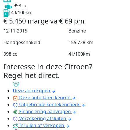
998 cc
4 l/100km
€
5.450
marge
va
€
69
pm
12-11-2015
Benzine
Handgeschakeld
155.728 km
998 cc
4 l/100km
Interesse in deze Citroen?
Regel het direct
.
Deze auto kopen
Deze auto laten keuren
Uitgebreide kentekencheck
Financiering aanvragen
Verzekering afsluiten
Inruilen of verkopen