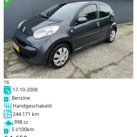
16
17-10-2008
Benzine
Handgeschakeld
244.171 km
998 cc
5 l/100km