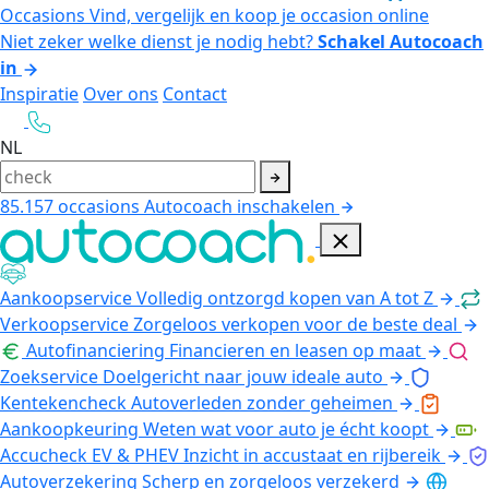
Occasions
Vind, vergelijk en koop je occasion online
Niet zeker welke dienst je nodig hebt?
Schakel Autocoach
in
Inspiratie
Over ons
Contact
NL
85.157
occasions
Autocoach inschakelen
Aankoopservice
Volledig ontzorgd kopen van A tot Z
Verkoopservice
Zorgeloos verkopen voor de beste deal
Autofinanciering
Financieren en leasen op maat
Zoekservice
Doelgericht naar jouw ideale auto
Kentekencheck
Autoverleden zonder geheimen
Aankoopkeuring
Weten wat voor auto je écht koopt
Accucheck EV & PHEV
Inzicht in accustaat en rijbereik
Autoverzekering
Scherp en zorgeloos verzekerd