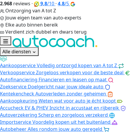
2.968
reviews
·
9,8
/10
·
4,8
/5
Ontzorging van A tot Z
Jouw eigen team van auto-experts
Elke auto binnen bereik
Verdient zich dubbel en dwars terug
Alle diensten
Aankoopservice
Volledig ontzorgd kopen van A tot Z
Verkoopservice
Zorgeloos verkopen voor de beste deal
Autofinanciering
Financieren en leasen op maat
Zoekservice
Doelgericht naar jouw ideale auto
Kentekencheck
Autoverleden zonder geheimen
Aankoopkeuring
Weten wat voor auto je écht koopt
Accucheck EV & PHEV
Inzicht in accustaat en rijbereik
Autoverzekering
Scherp en zorgeloos verzekerd
Importservice
Voordelig kopen uit het buitenland
Autobeheer
Alles rondom jouw auto geregeld