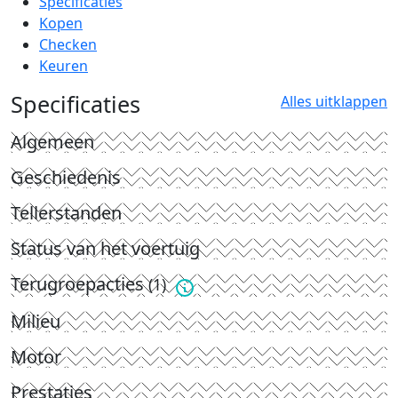
Specificaties
Kopen
Checken
Keuren
Specificaties
Alles uitklappen
Algemeen
Geschiedenis
Tellerstanden
Status van het voertuig
Terugroepacties
(1)
Milieu
Motor
Prestaties