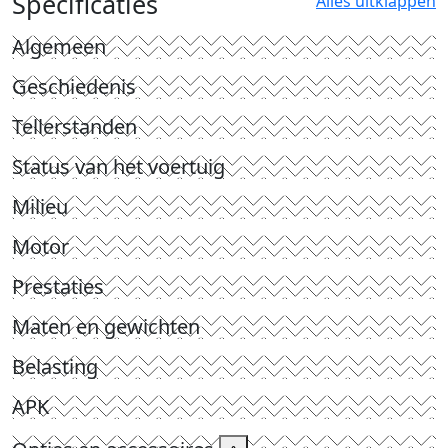
Specificaties
Alles uitklappen
Algemeen
Geschiedenis
Tellerstanden
Status van het voertuig
Milieu
Motor
Prestaties
Maten en gewichten
Belasting
APK