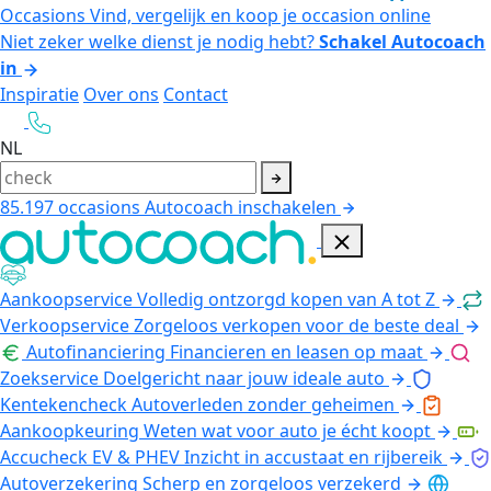
Occasions
Vind, vergelijk en koop je occasion online
Niet zeker welke dienst je nodig hebt?
Schakel Autocoach
in
Inspiratie
Over ons
Contact
NL
85.197
occasions
Autocoach inschakelen
Aankoopservice
Volledig ontzorgd kopen van A tot Z
Verkoopservice
Zorgeloos verkopen voor de beste deal
Autofinanciering
Financieren en leasen op maat
Zoekservice
Doelgericht naar jouw ideale auto
Kentekencheck
Autoverleden zonder geheimen
Aankoopkeuring
Weten wat voor auto je écht koopt
Accucheck EV & PHEV
Inzicht in accustaat en rijbereik
Autoverzekering
Scherp en zorgeloos verzekerd