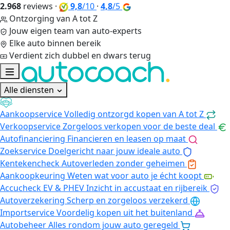
2.968
reviews
·
9,8
/10
·
4,8
/5
Ontzorging van A tot Z
Jouw eigen team van auto-experts
Elke auto binnen bereik
Verdient zich dubbel en dwars terug
Alle diensten
Aankoopservice
Volledig ontzorgd kopen van A tot Z
Verkoopservice
Zorgeloos verkopen voor de beste deal
Autofinanciering
Financieren en leasen op maat
Zoekservice
Doelgericht naar jouw ideale auto
Kentekencheck
Autoverleden zonder geheimen
Aankoopkeuring
Weten wat voor auto je écht koopt
Accucheck EV & PHEV
Inzicht in accustaat en rijbereik
Autoverzekering
Scherp en zorgeloos verzekerd
Importservice
Voordelig kopen uit het buitenland
Autobeheer
Alles rondom jouw auto geregeld