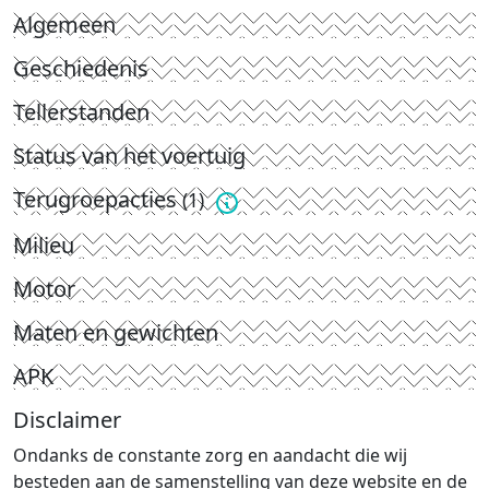
Algemeen
Geschiedenis
Tellerstanden
Status van het voertuig
Terugroepacties
(1)
Milieu
Motor
Maten en gewichten
APK
Disclaimer
Ondanks de constante zorg en aandacht die wij
besteden aan de samenstelling van deze website en de