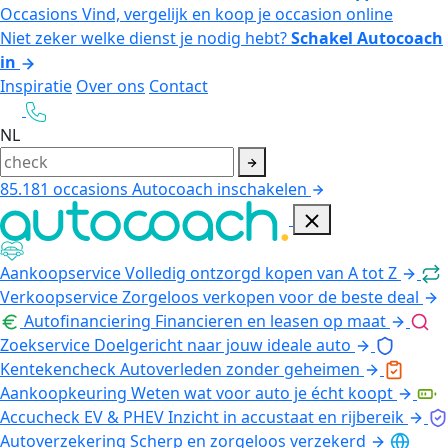
Occasions
Vind, vergelijk en koop je occasion online
Niet zeker welke dienst je nodig hebt?
Schakel Autocoach
in
Inspiratie
Over ons
Contact
NL
85.181
occasions
Autocoach inschakelen
Aankoopservice
Volledig ontzorgd kopen van A tot Z
Verkoopservice
Zorgeloos verkopen voor de beste deal
Autofinanciering
Financieren en leasen op maat
Zoekservice
Doelgericht naar jouw ideale auto
Kentekencheck
Autoverleden zonder geheimen
Aankoopkeuring
Weten wat voor auto je écht koopt
Accucheck EV & PHEV
Inzicht in accustaat en rijbereik
Autoverzekering
Scherp en zorgeloos verzekerd