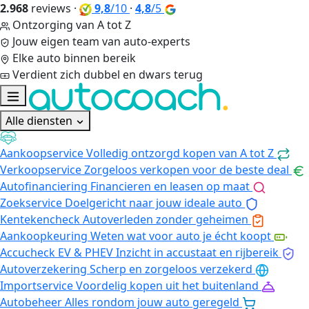
2.968
reviews
·
9,8
/10
·
4,8
/5
Ontzorging van A tot Z
Jouw eigen team van auto-experts
Elke auto binnen bereik
Verdient zich dubbel en dwars terug
Alle diensten
Aankoopservice
Volledig ontzorgd kopen van A tot Z
Verkoopservice
Zorgeloos verkopen voor de beste deal
Autofinanciering
Financieren en leasen op maat
Zoekservice
Doelgericht naar jouw ideale auto
Kentekencheck
Autoverleden zonder geheimen
Aankoopkeuring
Weten wat voor auto je écht koopt
Accucheck EV & PHEV
Inzicht in accustaat en rijbereik
Autoverzekering
Scherp en zorgeloos verzekerd
Importservice
Voordelig kopen uit het buitenland
Autobeheer
Alles rondom jouw auto geregeld