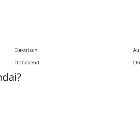
Elektrisch
Au
Onbekend
On
ndai?