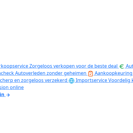
rkoopservice
Zorgeloos verkopen voor de beste deal
Aut
ncheck
Autoverleden zonder geheimen
Aankoopkeuring
cherp en zorgeloos verzekerd
Importservice
Voordelig 
sion online
in