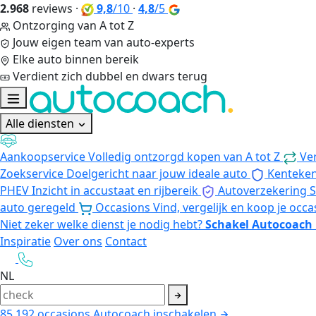
2.968
reviews
·
9,8
/10
·
4,8
/5
Ontzorging van A tot Z
Jouw eigen team van auto-experts
Elke auto binnen bereik
Verdient zich dubbel en dwars terug
Alle diensten
Aankoopservice
Volledig ontzorgd kopen van A tot Z
Ve
Zoekservice
Doelgericht naar jouw ideale auto
Kenteke
PHEV
Inzicht in accustaat en rijbereik
Autoverzekering
S
auto geregeld
Occasions
Vind, vergelijk en koop je occa
Niet zeker welke dienst je nodig hebt?
Schakel Autocoach 
Inspiratie
Over ons
Contact
NL
85.192
occasions
Autocoach inschakelen