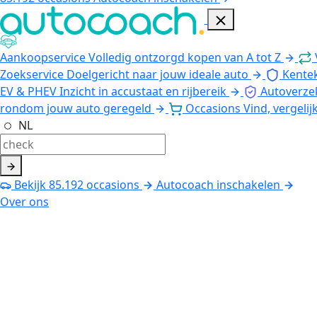
Aankoopservice
Volledig ontzorgd kopen van A tot Z
Zoekservice
Doelgericht naar jouw ideale auto
Kente
EV & PHEV
Inzicht in accustaat en rijbereik
Autoverze
rondom jouw auto geregeld
Occasions
Vind, vergelij
NL
Bekijk
85.192
occasions
Autocoach inschakelen
Over ons