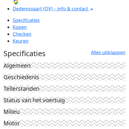
Dedemsvaart (OV) – info & contact
Specificaties
Kopen
Checken
Keuren
Specificaties
Alles uitklappen
Algemeen
Geschiedenis
Tellerstanden
Status van het voertuig
Milieu
Motor