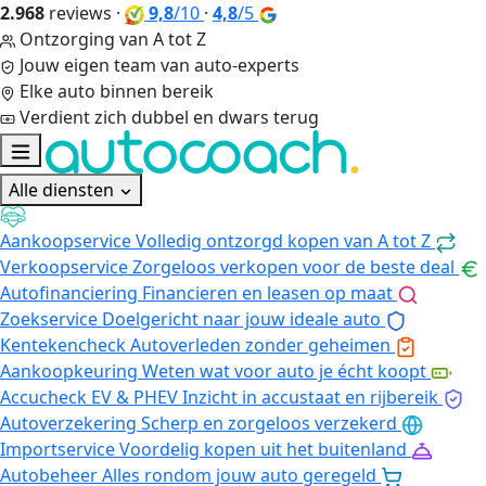
2.968
reviews
·
9,8
/10
·
4,8
/5
Ontzorging van A tot Z
Jouw eigen team van auto-experts
Elke auto binnen bereik
Verdient zich dubbel en dwars terug
Alle diensten
Aankoopservice
Volledig ontzorgd kopen van A tot Z
Verkoopservice
Zorgeloos verkopen voor de beste deal
Autofinanciering
Financieren en leasen op maat
Zoekservice
Doelgericht naar jouw ideale auto
Kentekencheck
Autoverleden zonder geheimen
Aankoopkeuring
Weten wat voor auto je écht koopt
Accucheck EV & PHEV
Inzicht in accustaat en rijbereik
Autoverzekering
Scherp en zorgeloos verzekerd
Importservice
Voordelig kopen uit het buitenland
Autobeheer
Alles rondom jouw auto geregeld