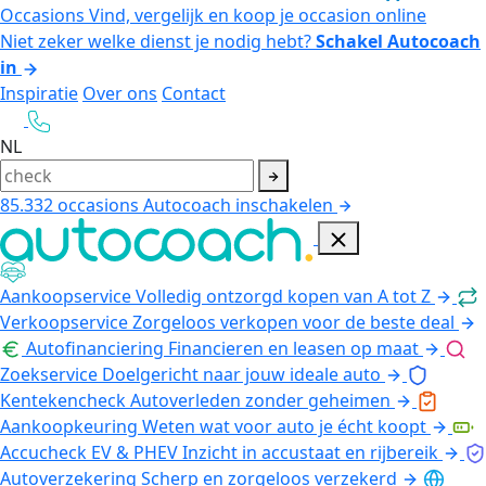
Occasions
Vind, vergelijk en koop je occasion online
Niet zeker welke dienst je nodig hebt?
Schakel Autocoach
in
Inspiratie
Over ons
Contact
NL
85.332
occasions
Autocoach inschakelen
Aankoopservice
Volledig ontzorgd kopen van A tot Z
Verkoopservice
Zorgeloos verkopen voor de beste deal
Autofinanciering
Financieren en leasen op maat
Zoekservice
Doelgericht naar jouw ideale auto
Kentekencheck
Autoverleden zonder geheimen
Aankoopkeuring
Weten wat voor auto je écht koopt
Accucheck EV & PHEV
Inzicht in accustaat en rijbereik
Autoverzekering
Scherp en zorgeloos verzekerd