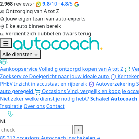
2.968
reviews
·
9,8
/10
·
4,8
/5
Ontzorging van A tot Z
Jouw eigen team van auto-experts
Elke auto binnen bereik
Verdient zich dubbel en dwars terug
Alle diensten
Aankoopservice
Volledig ontzorgd kopen van A tot Z
Ve
Zoekservice
Doelgericht naar jouw ideale auto
Kenteke
PHEV
Inzicht in accustaat en rijbereik
Autoverzekering
S
auto geregeld
Occasions
Vind, vergelijk en koop je occa
Niet zeker welke dienst je nodig hebt?
Schakel Autocoach 
Inspiratie
Over ons
Contact
NL
85.312
occasions
Autocoach inschakelen