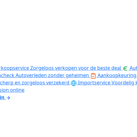
rkoopservice
Zorgeloos verkopen voor de beste deal
Aut
ncheck
Autoverleden zonder geheimen
Aankoopkeuring
cherp en zorgeloos verzekerd
Importservice
Voordelig 
sion online
in