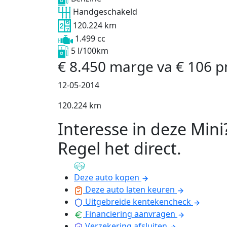
Handgeschakeld
120.224 km
1.499 cc
5 l/100km
€
8.450
marge
va
€
106
p
12-05-2014
120.224 km
Interesse in deze Mini
Regel het direct
.
Deze auto kopen
Deze auto laten keuren
Uitgebreide kentekencheck
Financiering aanvragen
Verzekering afsluiten