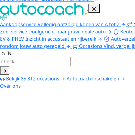
Aankoopservice
Volledig ontzorgd kopen van A tot Z
Zoekservice
Doelgericht naar jouw ideale auto
Kente
EV & PHEV
Inzicht in accustaat en rijbereik
Autoverze
rondom jouw auto geregeld
Occasions
Vind, vergelij
NL
Bekijk
85.312
occasions
Autocoach inschakelen
Over ons