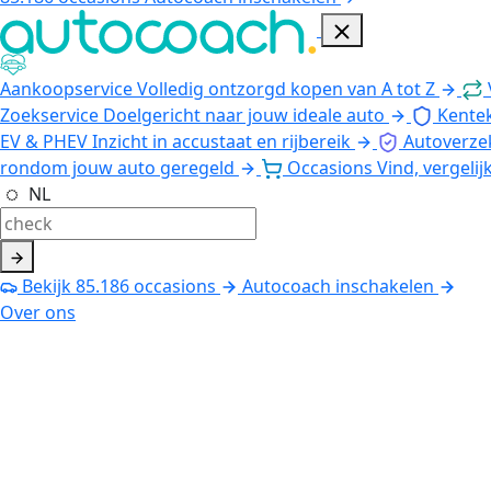
Aankoopservice
Volledig ontzorgd kopen van A tot Z
Zoekservice
Doelgericht naar jouw ideale auto
Kente
EV & PHEV
Inzicht in accustaat en rijbereik
Autoverze
rondom jouw auto geregeld
Occasions
Vind, vergelij
NL
Bekijk
85.186
occasions
Autocoach inschakelen
Over ons