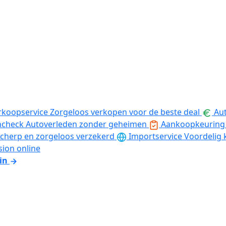
rkoopservice
Zorgeloos verkopen voor de beste deal
Aut
ncheck
Autoverleden zonder geheimen
Aankoopkeuring
cherp en zorgeloos verzekerd
Importservice
Voordelig 
sion online
in