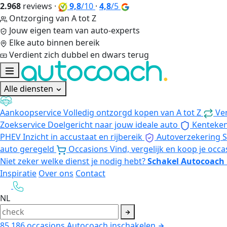
2.968
reviews
·
9,8
/10
·
4,8
/5
Ontzorging van A tot Z
Jouw eigen team van auto-experts
Elke auto binnen bereik
Verdient zich dubbel en dwars terug
Alle diensten
Aankoopservice
Volledig ontzorgd kopen van A tot Z
Ve
Zoekservice
Doelgericht naar jouw ideale auto
Kenteke
PHEV
Inzicht in accustaat en rijbereik
Autoverzekering
S
auto geregeld
Occasions
Vind, vergelijk en koop je occa
Niet zeker welke dienst je nodig hebt?
Schakel Autocoach 
Inspiratie
Over ons
Contact
NL
85.186
occasions
Autocoach inschakelen