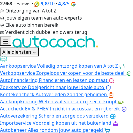
2.968
reviews
·
9,8
/10
·
4,8
/5
Ontzorging van A tot Z
Jouw eigen team van auto-experts
Elke auto binnen bereik
Verdient zich dubbel en dwars terug
Alle diensten
Aankoopservice
Volledig ontzorgd kopen van A tot Z
Verkoopservice
Zorgeloos verkopen voor de beste deal
Autofinanciering
Financieren en leasen op maat
Zoekservice
Doelgericht naar jouw ideale auto
Kentekencheck
Autoverleden zonder geheimen
Aankoopkeuring
Weten wat voor auto je écht koopt
Accucheck EV & PHEV
Inzicht in accustaat en rijbereik
Autoverzekering
Scherp en zorgeloos verzekerd
Importservice
Voordelig kopen uit het buitenland
Autobeheer
Alles rondom jouw auto geregeld