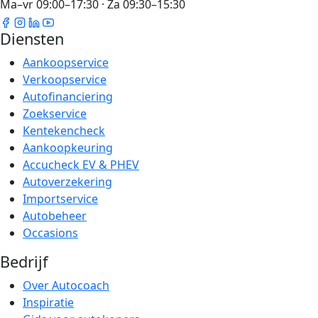
Ma–vr 09:00–17:30 · Za 09:30–15:30
Diensten
Aankoopservice
Verkoopservice
Autofinanciering
Zoekservice
Kentekencheck
Aankoopkeuring
Accucheck EV & PHEV
Autoverzekering
Importservice
Autobeheer
Occasions
Bedrijf
Over Autocoach
Inspiratie