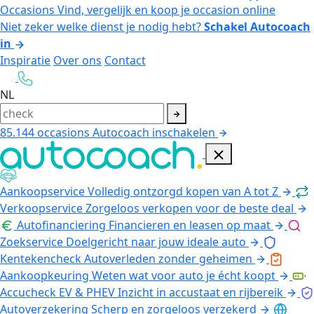
Occasions
Vind, vergelijk en koop je occasion online
Niet zeker welke dienst je nodig hebt?
Schakel Autocoach
in
Inspiratie
Over ons
Contact
NL
85.144
occasions
Autocoach inschakelen
Aankoopservice
Volledig ontzorgd kopen van A tot Z
Verkoopservice
Zorgeloos verkopen voor de beste deal
Autofinanciering
Financieren en leasen op maat
Zoekservice
Doelgericht naar jouw ideale auto
Kentekencheck
Autoverleden zonder geheimen
Aankoopkeuring
Weten wat voor auto je écht koopt
Accucheck EV & PHEV
Inzicht in accustaat en rijbereik
Autoverzekering
Scherp en zorgeloos verzekerd