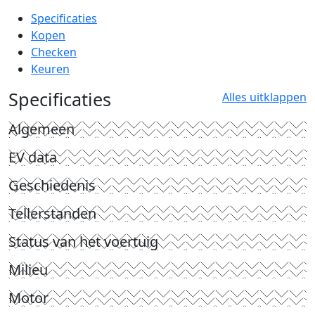
Specificaties
Kopen
Checken
Keuren
Specificaties
Alles uitklappen
Algemeen
EV data
Geschiedenis
Tellerstanden
Status van het voertuig
Milieu
Motor