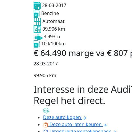
28-03-2017
Benzine
Automaat
99.906 km
3.993 cc
10 l/100km
€
64.490
marge
va
€
807
28-03-2017
99.906 km
Interesse in deze Audi
Regel het direct
.
Deze auto kopen
Deze auto laten keuren
Uitgebreide kentekencheck