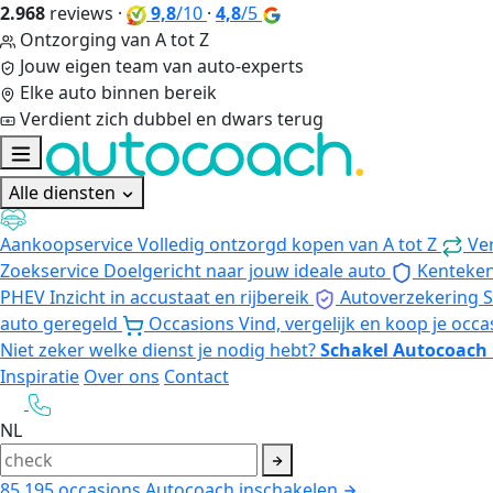
2.968
reviews
·
9,8
/10
·
4,8
/5
Ontzorging van A tot Z
Jouw eigen team van auto-experts
Elke auto binnen bereik
Verdient zich dubbel en dwars terug
Alle diensten
Aankoopservice
Volledig ontzorgd kopen van A tot Z
Ve
Zoekservice
Doelgericht naar jouw ideale auto
Kenteke
PHEV
Inzicht in accustaat en rijbereik
Autoverzekering
S
auto geregeld
Occasions
Vind, vergelijk en koop je occa
Niet zeker welke dienst je nodig hebt?
Schakel Autocoach 
Inspiratie
Over ons
Contact
NL
85.195
occasions
Autocoach inschakelen