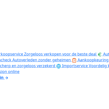
rkoopservice
Zorgeloos verkopen voor de beste deal
Aut
ncheck
Autoverleden zonder geheimen
Aankoopkeuring
cherp en zorgeloos verzekerd
Importservice
Voordelig 
sion online
in