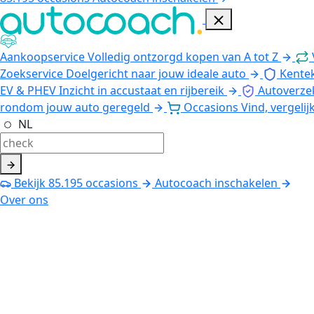
Aankoopservice
Volledig ontzorgd kopen van A tot Z
Zoekservice
Doelgericht naar jouw ideale auto
Kente
EV & PHEV
Inzicht in accustaat en rijbereik
Autoverze
rondom jouw auto geregeld
Occasions
Vind, vergelij
NL
Bekijk
85.195
occasions
Autocoach inschakelen
Over ons