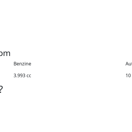
pm
Benzine
Au
3.993 cc
10
?