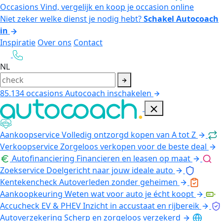
Occasions
Vind, vergelijk en koop je occasion online
Niet zeker welke dienst je nodig hebt?
Schakel Autocoach
in
Inspiratie
Over ons
Contact
NL
85.134
occasions
Autocoach inschakelen
Aankoopservice
Volledig ontzorgd kopen van A tot Z
Verkoopservice
Zorgeloos verkopen voor de beste deal
Autofinanciering
Financieren en leasen op maat
Zoekservice
Doelgericht naar jouw ideale auto
Kentekencheck
Autoverleden zonder geheimen
Aankoopkeuring
Weten wat voor auto je écht koopt
Accucheck EV & PHEV
Inzicht in accustaat en rijbereik
Autoverzekering
Scherp en zorgeloos verzekerd