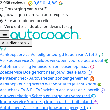
2.968
reviews
·
9,8
/10
·
4,8
/5
Ontzorging van A tot Z
Jouw eigen team van auto-experts
Elke auto binnen bereik
Verdient zich dubbel en dwars terug
Alle diensten
Aankoopservice
Volledig ontzorgd kopen van A tot Z
Verkoopservice
Zorgeloos verkopen voor de beste deal
Autofinanciering
Financieren en leasen op maat
Zoekservice
Doelgericht naar jouw ideale auto
Kentekencheck
Autoverleden zonder geheimen
Aankoopkeuring
Weten wat voor auto je écht koopt
Accucheck EV & PHEV
Inzicht in accustaat en rijbereik
Autoverzekering
Scherp en zorgeloos verzekerd
Importservice
Voordelig kopen uit het buitenland
Autobeheer
Alles rondom jouw auto geregeld