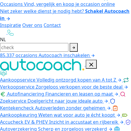
Occasions
Vind, vergelijk en koop je occasion online
Niet zeker welke dienst je nodig hebt?
Schakel Autocoach
in
Inspiratie
Over ons
Contact
NL
85.337
occasions
Autocoach inschakelen
Aankoopservice
Volledig ontzorgd kopen van A tot Z
Verkoopservice
Zorgeloos verkopen voor de beste deal
Autofinanciering
Financieren en leasen op maat
Zoekservice
Doelgericht naar jouw ideale auto
Kentekencheck
Autoverleden zonder geheimen
Aankoopkeuring
Weten wat voor auto je écht koopt
Accucheck EV & PHEV
Inzicht in accustaat en rijbereik
Autoverzekering
Scherp en zorgeloos verzekerd