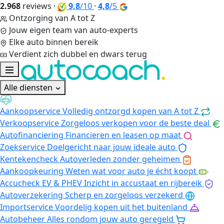
2.968
reviews
·
9,8
/10
·
4,8
/5
Ontzorging van A tot Z
Jouw eigen team van auto-experts
Elke auto binnen bereik
Verdient zich dubbel en dwars terug
Alle diensten
Aankoopservice
Volledig ontzorgd kopen van A tot Z
Verkoopservice
Zorgeloos verkopen voor de beste deal
Autofinanciering
Financieren en leasen op maat
Zoekservice
Doelgericht naar jouw ideale auto
Kentekencheck
Autoverleden zonder geheimen
Aankoopkeuring
Weten wat voor auto je écht koopt
Accucheck EV & PHEV
Inzicht in accustaat en rijbereik
Autoverzekering
Scherp en zorgeloos verzekerd
Importservice
Voordelig kopen uit het buitenland
Autobeheer
Alles rondom jouw auto geregeld