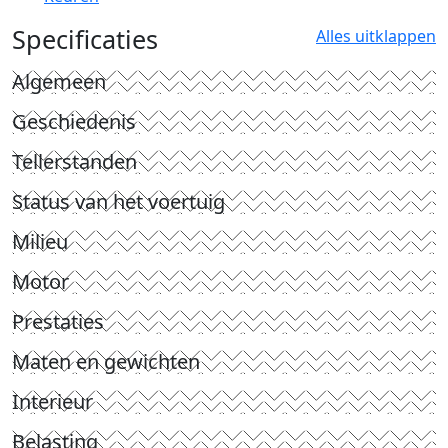
Specificaties
Alles uitklappen
Algemeen
Geschiedenis
Tellerstanden
Status van het voertuig
Milieu
Motor
Prestaties
Maten en gewichten
Interieur
Belasting