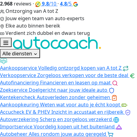
2.968
reviews
·
9,8
/10
·
4,8
/5
Ontzorging van A tot Z
Jouw eigen team van auto-experts
Elke auto binnen bereik
Verdient zich dubbel en dwars terug
Alle diensten
Aankoopservice
Volledig ontzorgd kopen van A tot Z
Verkoopservice
Zorgeloos verkopen voor de beste deal
Autofinanciering
Financieren en leasen op maat
Zoekservice
Doelgericht naar jouw ideale auto
Kentekencheck
Autoverleden zonder geheimen
Aankoopkeuring
Weten wat voor auto je écht koopt
Accucheck EV & PHEV
Inzicht in accustaat en rijbereik
Autoverzekering
Scherp en zorgeloos verzekerd
Importservice
Voordelig kopen uit het buitenland
Autobeheer
Alles rondom jouw auto geregeld