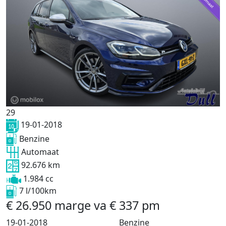
29
19-01-2018
Benzine
Automaat
92.676 km
1.984 cc
7 l/100km
€
26.950
marge
va
€
337
pm
19-01-2018
Benzine