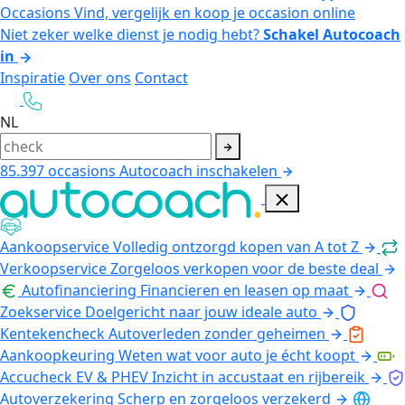
Occasions
Vind, vergelijk en koop je occasion online
Niet zeker welke dienst je nodig hebt?
Schakel Autocoach
in
Inspiratie
Over ons
Contact
NL
85.397
occasions
Autocoach inschakelen
Aankoopservice
Volledig ontzorgd kopen van A tot Z
Verkoopservice
Zorgeloos verkopen voor de beste deal
Autofinanciering
Financieren en leasen op maat
Zoekservice
Doelgericht naar jouw ideale auto
Kentekencheck
Autoverleden zonder geheimen
Aankoopkeuring
Weten wat voor auto je écht koopt
Accucheck EV & PHEV
Inzicht in accustaat en rijbereik
Autoverzekering
Scherp en zorgeloos verzekerd