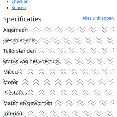
Checken
Keuren
Specificaties
Alles uitklappen
Algemeen
Geschiedenis
Tellerstanden
Status van het voertuig
Milieu
Motor
Prestaties
Maten en gewichten
Interieur