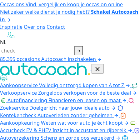
Occasions
Vind, vergelijk en koop je occasion online
Niet zeker welke dienst je nodig hebt?
Schakel Autocoach
in
Inspiratie
Over ons
Contact
NL
85.395
occasions
Autocoach inschakelen
Aankoopservice
Volledig ontzorgd kopen van A tot Z
Verkoopservice
Zorgeloos verkopen voor de beste deal
Autofinanciering
Financieren en leasen op maat
Zoekservice
Doelgericht naar jouw ideale auto
Kentekencheck
Autoverleden zonder geheimen
Aankoopkeuring
Weten wat voor auto je écht koopt
Accucheck EV & PHEV
Inzicht in accustaat en rijbereik
Autoverzekering
Scherp en zorgeloos verzekerd