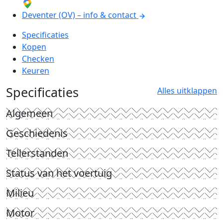
Deventer (OV) – info & contact
Specificaties
Kopen
Checken
Keuren
Specificaties
Alles uitklappen
Algemeen
Geschiedenis
Tellerstanden
Status van het voertuig
Milieu
Motor