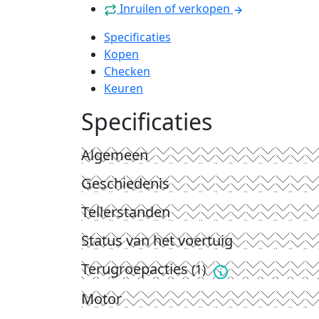
Inruilen of verkopen
Specificaties
Kopen
Checken
Keuren
Specificaties
Algemeen
Geschiedenis
Tellerstanden
Status van het voertuig
Terugroepacties
(1)
Motor