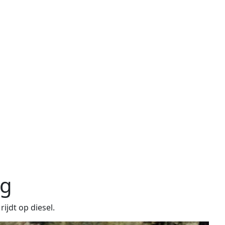
ng
jdt op diesel.