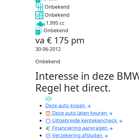
Onbekend
Onbekend
1.995 cc
Onbekend
va
€
175
pm
30-06-2012
Onbekend
Interesse in deze BM
Regel het direct
.
Deze auto kopen
Deze auto laten keuren
Uitgebreide kentekencheck
Financiering aanvragen
Verzekering afsluiten