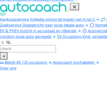
Aankoopservice
Volledig ontzorgd kopen van A tot Z
Zoekservice
Doelgericht naar jouw ideale auto
Kente
EV & PHEV
Inzicht in accustaat en rijbereik
Autoverze
rondom jouw auto geregeld
Occasions
Vind, vergelij
NL
Bekijk
85.125
occasions
Autocoach inschakelen
Over ons