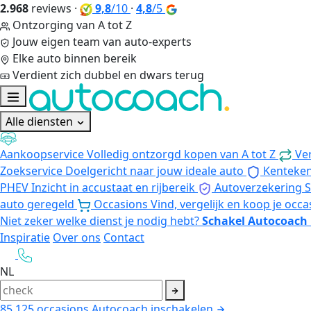
2.968
reviews
·
9,8
/10
·
4,8
/5
Ontzorging van A tot Z
Jouw eigen team van auto-experts
Elke auto binnen bereik
Verdient zich dubbel en dwars terug
Alle diensten
Aankoopservice
Volledig ontzorgd kopen van A tot Z
Ve
Zoekservice
Doelgericht naar jouw ideale auto
Kenteke
PHEV
Inzicht in accustaat en rijbereik
Autoverzekering
S
auto geregeld
Occasions
Vind, vergelijk en koop je occa
Niet zeker welke dienst je nodig hebt?
Schakel Autocoach 
Inspiratie
Over ons
Contact
NL
85.125
occasions
Autocoach inschakelen