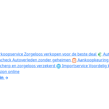
rkoopservice
Zorgeloos verkopen voor de beste deal
Aut
ncheck
Autoverleden zonder geheimen
Aankoopkeuring
cherp en zorgeloos verzekerd
Importservice
Voordelig 
sion online
in