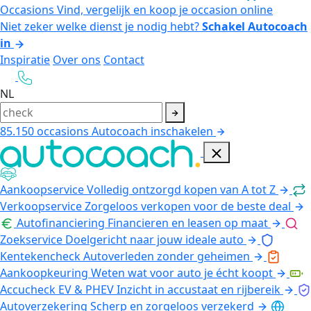
Occasions
Vind, vergelijk en koop je occasion online
Niet zeker welke dienst je nodig hebt?
Schakel Autocoach
in
Inspiratie
Over ons
Contact
NL
85.150
occasions
Autocoach inschakelen
Aankoopservice
Volledig ontzorgd kopen van A tot Z
Verkoopservice
Zorgeloos verkopen voor de beste deal
Autofinanciering
Financieren en leasen op maat
Zoekservice
Doelgericht naar jouw ideale auto
Kentekencheck
Autoverleden zonder geheimen
Aankoopkeuring
Weten wat voor auto je écht koopt
Accucheck EV & PHEV
Inzicht in accustaat en rijbereik
Autoverzekering
Scherp en zorgeloos verzekerd