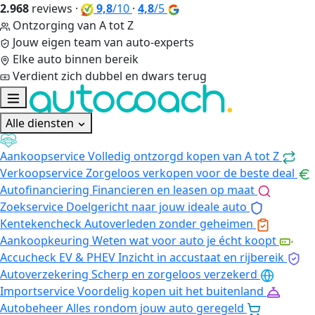
2.968
reviews
·
9,8
/10
·
4,8
/5
Ontzorging van A tot Z
Jouw eigen team van auto-experts
Elke auto binnen bereik
Verdient zich dubbel en dwars terug
Alle diensten
Aankoopservice
Volledig ontzorgd kopen van A tot Z
Verkoopservice
Zorgeloos verkopen voor de beste deal
Autofinanciering
Financieren en leasen op maat
Zoekservice
Doelgericht naar jouw ideale auto
Kentekencheck
Autoverleden zonder geheimen
Aankoopkeuring
Weten wat voor auto je écht koopt
Accucheck EV & PHEV
Inzicht in accustaat en rijbereik
Autoverzekering
Scherp en zorgeloos verzekerd
Importservice
Voordelig kopen uit het buitenland
Autobeheer
Alles rondom jouw auto geregeld