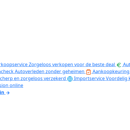
rkoopservice
Zorgeloos verkopen voor de beste deal
Aut
ncheck
Autoverleden zonder geheimen
Aankoopkeuring
cherp en zorgeloos verzekerd
Importservice
Voordelig 
sion online
in