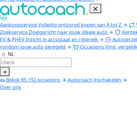
Aankoopservice
Volledig ontzorgd kopen van A tot Z
Zoekservice
Doelgericht naar jouw ideale auto
Kente
EV & PHEV
Inzicht in accustaat en rijbereik
Autoverze
rondom jouw auto geregeld
Occasions
Vind, vergelij
NL
Bekijk
85.192
occasions
Autocoach inschakelen
Over ons