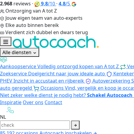
2.968
reviews
·
9,8
/10
·
4,8
/5
Ontzorging van A tot Z
Jouw eigen team van auto-experts
Elke auto binnen bereik
Verdient zich dubbel en dwars terug
Alle diensten
Aankoopservice
Volledig ontzorgd kopen van A tot Z
Ve
Zoekservice
Doelgericht naar jouw ideale auto
Kenteke
PHEV
Inzicht in accustaat en rijbereik
Autoverzekering
S
auto geregeld
Occasions
Vind, vergelijk en koop je occa
Niet zeker welke dienst je nodig hebt?
Schakel Autocoach 
Inspiratie
Over ons
Contact
NL
85.192
occasions
Autocoach inschakelen