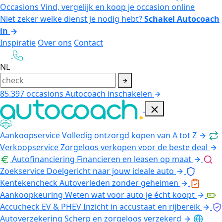
Occasions
Vind, vergelijk en koop je occasion online
Niet zeker welke dienst je nodig hebt?
Schakel Autocoach
in
Inspiratie
Over ons
Contact
NL
85.397
occasions
Autocoach inschakelen
Aankoopservice
Volledig ontzorgd kopen van A tot Z
Verkoopservice
Zorgeloos verkopen voor de beste deal
Autofinanciering
Financieren en leasen op maat
Zoekservice
Doelgericht naar jouw ideale auto
Kentekencheck
Autoverleden zonder geheimen
Aankoopkeuring
Weten wat voor auto je écht koopt
Accucheck EV & PHEV
Inzicht in accustaat en rijbereik
Autoverzekering
Scherp en zorgeloos verzekerd