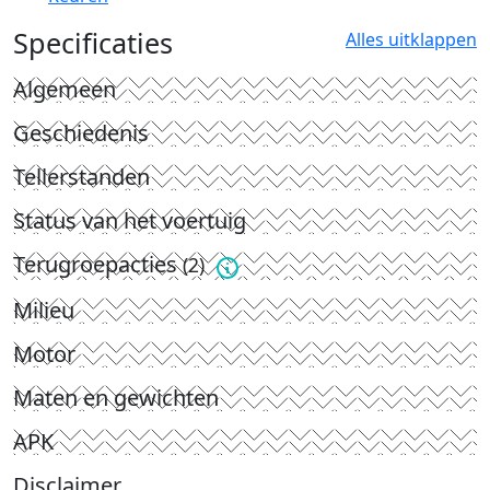
Specificaties
Alles uitklappen
Algemeen
Geschiedenis
Tellerstanden
Status van het voertuig
Terugroepacties
(2)
Milieu
Motor
Maten en gewichten
APK
Disclaimer