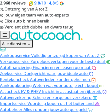
2.968
reviews
·
9,8
/10
·
4,8
/5
Ontzorging van A tot Z
Jouw eigen team van auto-experts
Elke auto binnen bereik
Verdient zich dubbel en dwars terug
Alle diensten
Aankoopservice
Volledig ontzorgd kopen van A tot Z
Verkoopservice
Zorgeloos verkopen voor de beste deal
Autofinanciering
Financieren en leasen op maat
Zoekservice
Doelgericht naar jouw ideale auto
Kentekencheck
Autoverleden zonder geheimen
Aankoopkeuring
Weten wat voor auto je écht koopt
Accucheck EV & PHEV
Inzicht in accustaat en rijbereik
Autoverzekering
Scherp en zorgeloos verzekerd
Importservice
Voordelig kopen uit het buitenland
Autobeheer
Alles rondom jouw auto geregeld