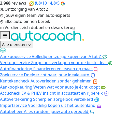
2.968
reviews
·
9,8
/10
·
4,8
/5
Ontzorging van A tot Z
Jouw eigen team van auto-experts
Elke auto binnen bereik
Verdient zich dubbel en dwars terug
Alle diensten
Aankoopservice
Volledig ontzorgd kopen van A tot Z
Verkoopservice
Zorgeloos verkopen voor de beste deal
Autofinanciering
Financieren en leasen op maat
Zoekservice
Doelgericht naar jouw ideale auto
Kentekencheck
Autoverleden zonder geheimen
Aankoopkeuring
Weten wat voor auto je écht koopt
Accucheck EV & PHEV
Inzicht in accustaat en rijbereik
Autoverzekering
Scherp en zorgeloos verzekerd
Importservice
Voordelig kopen uit het buitenland
Autobeheer
Alles rondom jouw auto geregeld