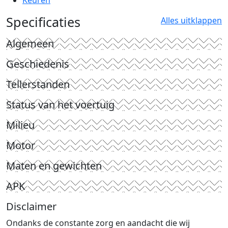
Keuren
Specificaties
Alles uitklappen
Algemeen
Geschiedenis
Tellerstanden
Status van het voertuig
Milieu
Motor
Maten en gewichten
APK
Disclaimer
Ondanks de constante zorg en aandacht die wij