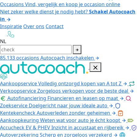
Occasions
Vind, vergelijk en koop je occasion online
Niet zeker welke dienst je nodig hebt?
Schakel Autocoach
in
Inspiratie
Over ons
Contact
NL
85.133
occasions
Autocoach inschakelen
Aankoopservice
Volledig ontzorgd kopen van A tot Z
Verkoopservice
Zorgeloos verkopen voor de beste deal
Autofinanciering
Financieren en leasen op maat
Zoekservice
Doelgericht naar jouw ideale auto
Kentekencheck
Autoverleden zonder geheimen
Aankoopkeuring
Weten wat voor auto je écht koopt
Accucheck EV & PHEV
Inzicht in accustaat en rijbereik
Autoverzekering
Scherp en zorgeloos verzekerd