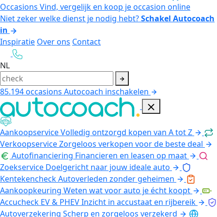
Occasions
Vind, vergelijk en koop je occasion online
Niet zeker welke dienst je nodig hebt?
Schakel Autocoach
in
Inspiratie
Over ons
Contact
NL
85.194
occasions
Autocoach inschakelen
Aankoopservice
Volledig ontzorgd kopen van A tot Z
Verkoopservice
Zorgeloos verkopen voor de beste deal
Autofinanciering
Financieren en leasen op maat
Zoekservice
Doelgericht naar jouw ideale auto
Kentekencheck
Autoverleden zonder geheimen
Aankoopkeuring
Weten wat voor auto je écht koopt
Accucheck EV & PHEV
Inzicht in accustaat en rijbereik
Autoverzekering
Scherp en zorgeloos verzekerd