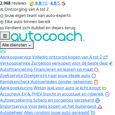
2.968
reviews
·
9,8
/10
·
4,8
/5
Ontzorging van A tot Z
Jouw eigen team van auto-experts
Elke auto binnen bereik
Verdient zich dubbel en dwars terug
Alle diensten
Aankoopservice
Volledig ontzorgd kopen van A tot Z
Verkoopservice
Zorgeloos verkopen voor de beste deal
Autofinanciering
Financieren en leasen op maat
Zoekservice
Doelgericht naar jouw ideale auto
Kentekencheck
Autoverleden zonder geheimen
Aankoopkeuring
Weten wat voor auto je écht koopt
Accucheck EV & PHEV
Inzicht in accustaat en rijbereik
Autoverzekering
Scherp en zorgeloos verzekerd
Importservice
Voordelig kopen uit het buitenland
Autobeheer
Alles rondom jouw auto geregeld