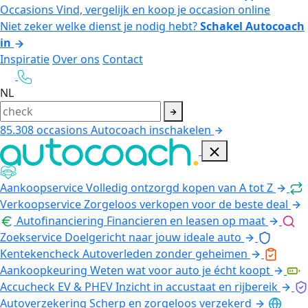
Occasions
Vind, vergelijk en koop je occasion online
Niet zeker welke dienst je nodig hebt?
Schakel Autocoach
in
Inspiratie
Over ons
Contact
NL
85.308
occasions
Autocoach inschakelen
Aankoopservice
Volledig ontzorgd kopen van A tot Z
Verkoopservice
Zorgeloos verkopen voor de beste deal
Autofinanciering
Financieren en leasen op maat
Zoekservice
Doelgericht naar jouw ideale auto
Kentekencheck
Autoverleden zonder geheimen
Aankoopkeuring
Weten wat voor auto je écht koopt
Accucheck EV & PHEV
Inzicht in accustaat en rijbereik
Autoverzekering
Scherp en zorgeloos verzekerd