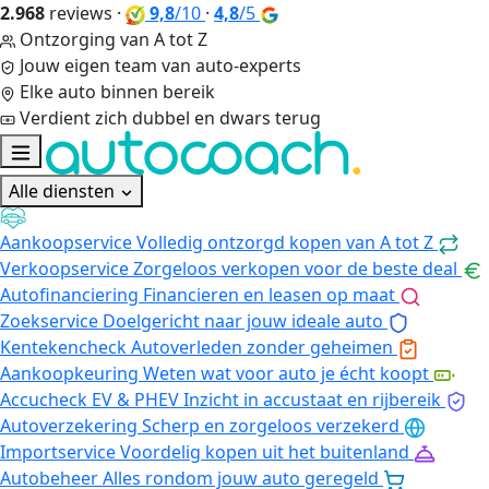
2.968
reviews
·
9,8
/10
·
4,8
/5
Ontzorging van A tot Z
Jouw eigen team van auto-experts
Elke auto binnen bereik
Verdient zich dubbel en dwars terug
Alle diensten
Aankoopservice
Volledig ontzorgd kopen van A tot Z
Verkoopservice
Zorgeloos verkopen voor de beste deal
Autofinanciering
Financieren en leasen op maat
Zoekservice
Doelgericht naar jouw ideale auto
Kentekencheck
Autoverleden zonder geheimen
Aankoopkeuring
Weten wat voor auto je écht koopt
Accucheck EV & PHEV
Inzicht in accustaat en rijbereik
Autoverzekering
Scherp en zorgeloos verzekerd
Importservice
Voordelig kopen uit het buitenland
Autobeheer
Alles rondom jouw auto geregeld