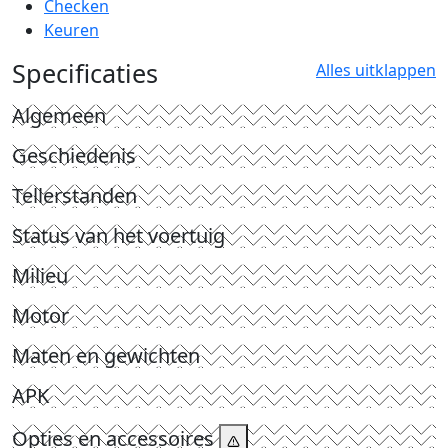
Checken
Keuren
Specificaties
Alles uitklappen
Algemeen
Geschiedenis
Tellerstanden
Status van het voertuig
Milieu
Motor
Maten en gewichten
APK
Opties en accessoires