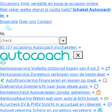
Occasions
Vind, vergelijk en koop je occasion online
Niet zeker welke dienst je nodig hebt?
Schakel Autocoach
in
Inspiratie
Over ons
Contact
NL
85.157
occasions
Autocoach inschakelen
Aankoopservice
Volledig ontzorgd kopen van A tot Z
Verkoopservice
Zorgeloos verkopen voor de beste deal
Autofinanciering
Financieren en leasen op maat
Zoekservice
Doelgericht naar jouw ideale auto
Kentekencheck
Autoverleden zonder geheimen
Aankoopkeuring
Weten wat voor auto je écht koopt
Accucheck EV & PHEV
Inzicht in accustaat en rijbereik
Autoverzekering
Scherp en zorgeloos verzekerd