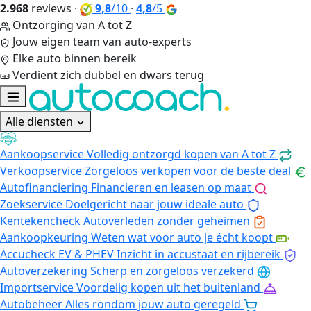
2.968
reviews
·
9,8
/10
·
4,8
/5
Ontzorging van A tot Z
Jouw eigen team van auto-experts
Elke auto binnen bereik
Verdient zich dubbel en dwars terug
Alle diensten
Aankoopservice
Volledig ontzorgd kopen van A tot Z
Verkoopservice
Zorgeloos verkopen voor de beste deal
Autofinanciering
Financieren en leasen op maat
Zoekservice
Doelgericht naar jouw ideale auto
Kentekencheck
Autoverleden zonder geheimen
Aankoopkeuring
Weten wat voor auto je écht koopt
Accucheck EV & PHEV
Inzicht in accustaat en rijbereik
Autoverzekering
Scherp en zorgeloos verzekerd
Importservice
Voordelig kopen uit het buitenland
Autobeheer
Alles rondom jouw auto geregeld