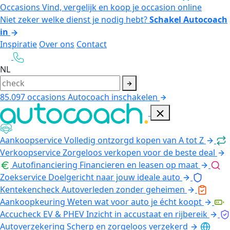
Occasions
Vind, vergelijk en koop je occasion online
Niet zeker welke dienst je nodig hebt?
Schakel Autocoach
in
Inspiratie
Over ons
Contact
NL
85.097
occasions
Autocoach inschakelen
Aankoopservice
Volledig ontzorgd kopen van A tot Z
Verkoopservice
Zorgeloos verkopen voor de beste deal
Autofinanciering
Financieren en leasen op maat
Zoekservice
Doelgericht naar jouw ideale auto
Kentekencheck
Autoverleden zonder geheimen
Aankoopkeuring
Weten wat voor auto je écht koopt
Accucheck EV & PHEV
Inzicht in accustaat en rijbereik
Autoverzekering
Scherp en zorgeloos verzekerd