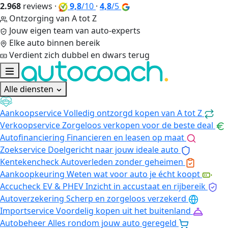
2.968
reviews
·
9,8
/10
·
4,8
/5
Ontzorging van A tot Z
Jouw eigen team van auto-experts
Elke auto binnen bereik
Verdient zich dubbel en dwars terug
Alle diensten
Aankoopservice
Volledig ontzorgd kopen van A tot Z
Verkoopservice
Zorgeloos verkopen voor de beste deal
Autofinanciering
Financieren en leasen op maat
Zoekservice
Doelgericht naar jouw ideale auto
Kentekencheck
Autoverleden zonder geheimen
Aankoopkeuring
Weten wat voor auto je écht koopt
Accucheck EV & PHEV
Inzicht in accustaat en rijbereik
Autoverzekering
Scherp en zorgeloos verzekerd
Importservice
Voordelig kopen uit het buitenland
Autobeheer
Alles rondom jouw auto geregeld