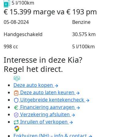
5 l/100km
€
15.399
marge
va
€
193
pm
05-08-2024
Benzine
Handgeschakeld
30.575 km
998 cc
5 l/100km
Interesse in deze Kia?
Regel het direct
.
Deze auto kopen
Deze auto laten keuren
Uitgebreide kentekencheck
Financiering aanvragen
Verzekering afsluiten
Inruilen of verkopen
Enkhuizen (NH) – info & contact