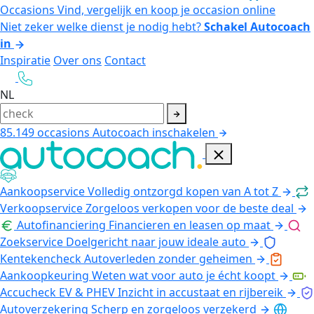
Occasions
Vind, vergelijk en koop je occasion online
Niet zeker welke dienst je nodig hebt?
Schakel Autocoach
in
Inspiratie
Over ons
Contact
NL
85.149
occasions
Autocoach inschakelen
Aankoopservice
Volledig ontzorgd kopen van A tot Z
Verkoopservice
Zorgeloos verkopen voor de beste deal
Autofinanciering
Financieren en leasen op maat
Zoekservice
Doelgericht naar jouw ideale auto
Kentekencheck
Autoverleden zonder geheimen
Aankoopkeuring
Weten wat voor auto je écht koopt
Accucheck EV & PHEV
Inzicht in accustaat en rijbereik
Autoverzekering
Scherp en zorgeloos verzekerd