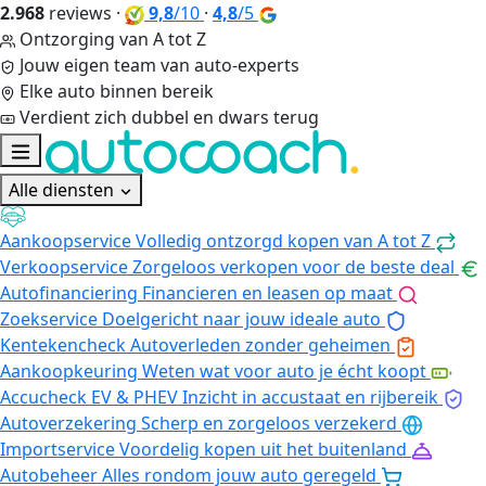
2.968
reviews
·
9,8
/10
·
4,8
/5
Ontzorging van A tot Z
Jouw eigen team van auto-experts
Elke auto binnen bereik
Verdient zich dubbel en dwars terug
Alle diensten
Aankoopservice
Volledig ontzorgd kopen van A tot Z
Verkoopservice
Zorgeloos verkopen voor de beste deal
Autofinanciering
Financieren en leasen op maat
Zoekservice
Doelgericht naar jouw ideale auto
Kentekencheck
Autoverleden zonder geheimen
Aankoopkeuring
Weten wat voor auto je écht koopt
Accucheck EV & PHEV
Inzicht in accustaat en rijbereik
Autoverzekering
Scherp en zorgeloos verzekerd
Importservice
Voordelig kopen uit het buitenland
Autobeheer
Alles rondom jouw auto geregeld