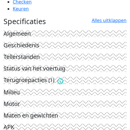
Checken
Keuren
Specificaties
Alles uitklappen
Algemeen
Geschiedenis
Tellerstanden
Status van het voertuig
Terugroepacties
(1)
Milieu
Motor
Maten en gewichten
APK