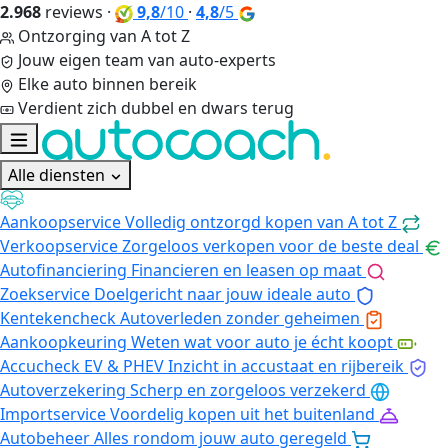
2.968
reviews
·
9,8
/10
·
4,8
/5
Ontzorging van A tot Z
Jouw eigen team van auto-experts
Elke auto binnen bereik
Verdient zich dubbel en dwars terug
Alle diensten
Aankoopservice
Volledig ontzorgd kopen van A tot Z
Verkoopservice
Zorgeloos verkopen voor de beste deal
Autofinanciering
Financieren en leasen op maat
Zoekservice
Doelgericht naar jouw ideale auto
Kentekencheck
Autoverleden zonder geheimen
Aankoopkeuring
Weten wat voor auto je écht koopt
Accucheck EV & PHEV
Inzicht in accustaat en rijbereik
Autoverzekering
Scherp en zorgeloos verzekerd
Importservice
Voordelig kopen uit het buitenland
Autobeheer
Alles rondom jouw auto geregeld