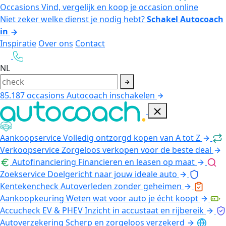
Occasions
Vind, vergelijk en koop je occasion online
Niet zeker welke dienst je nodig hebt?
Schakel Autocoach
in
Inspiratie
Over ons
Contact
NL
85.187
occasions
Autocoach inschakelen
Aankoopservice
Volledig ontzorgd kopen van A tot Z
Verkoopservice
Zorgeloos verkopen voor de beste deal
Autofinanciering
Financieren en leasen op maat
Zoekservice
Doelgericht naar jouw ideale auto
Kentekencheck
Autoverleden zonder geheimen
Aankoopkeuring
Weten wat voor auto je écht koopt
Accucheck EV & PHEV
Inzicht in accustaat en rijbereik
Autoverzekering
Scherp en zorgeloos verzekerd