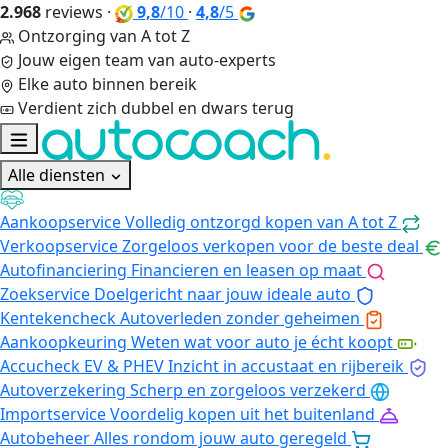
2.968
reviews
·
9,8
/10
·
4,8
/5
Ontzorging van A tot Z
Jouw eigen team van auto-experts
Elke auto binnen bereik
Verdient zich dubbel en dwars terug
Alle diensten
Aankoopservice
Volledig ontzorgd kopen van A tot Z
Verkoopservice
Zorgeloos verkopen voor de beste deal
Autofinanciering
Financieren en leasen op maat
Zoekservice
Doelgericht naar jouw ideale auto
Kentekencheck
Autoverleden zonder geheimen
Aankoopkeuring
Weten wat voor auto je écht koopt
Accucheck EV & PHEV
Inzicht in accustaat en rijbereik
Autoverzekering
Scherp en zorgeloos verzekerd
Importservice
Voordelig kopen uit het buitenland
Autobeheer
Alles rondom jouw auto geregeld