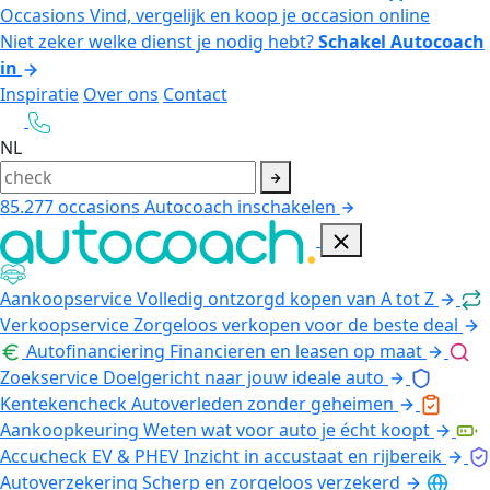
Occasions
Vind, vergelijk en koop je occasion online
Niet zeker welke dienst je nodig hebt?
Schakel Autocoach
in
Inspiratie
Over ons
Contact
NL
85.277
occasions
Autocoach inschakelen
Aankoopservice
Volledig ontzorgd kopen van A tot Z
Verkoopservice
Zorgeloos verkopen voor de beste deal
Autofinanciering
Financieren en leasen op maat
Zoekservice
Doelgericht naar jouw ideale auto
Kentekencheck
Autoverleden zonder geheimen
Aankoopkeuring
Weten wat voor auto je écht koopt
Accucheck EV & PHEV
Inzicht in accustaat en rijbereik
Autoverzekering
Scherp en zorgeloos verzekerd