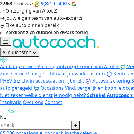
2.968
reviews
·
9,8
/10
·
4,8
/5
Ontzorging van A tot Z
Jouw eigen team van auto-experts
Elke auto binnen bereik
Verdient zich dubbel en dwars terug
Alle diensten
Aankoopservice
Volledig ontzorgd kopen van A tot Z
Ve
Zoekservice
Doelgericht naar jouw ideale auto
Kenteke
PHEV
Inzicht in accustaat en rijbereik
Autoverzekering
S
auto geregeld
Occasions
Vind, vergelijk en koop je occa
Niet zeker welke dienst je nodig hebt?
Schakel Autocoach 
Inspiratie
Over ons
Contact
NL
85.200
occasions
Autocoach inschakelen