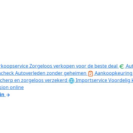
rkoopservice
Zorgeloos verkopen voor de beste deal
Aut
ncheck
Autoverleden zonder geheimen
Aankoopkeuring
cherp en zorgeloos verzekerd
Importservice
Voordelig 
sion online
in