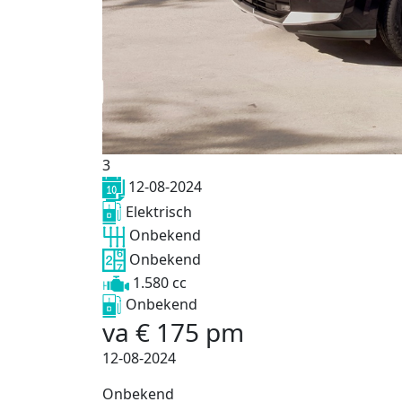
3
12-08-2024
Elektrisch
Onbekend
Onbekend
1.580 cc
Onbekend
va
€
175
pm
12-08-2024
Onbekend