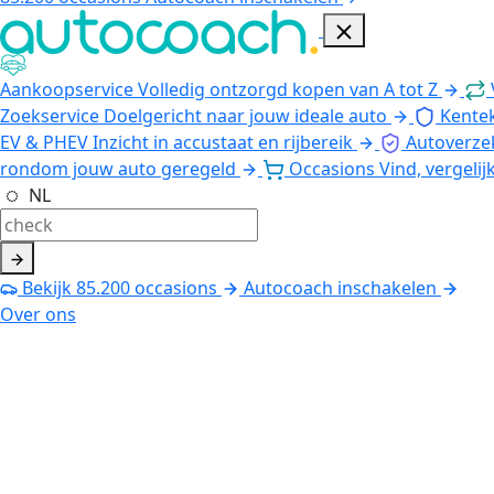
Aankoopservice
Volledig ontzorgd kopen van A tot Z
Zoekservice
Doelgericht naar jouw ideale auto
Kente
EV & PHEV
Inzicht in accustaat en rijbereik
Autoverze
rondom jouw auto geregeld
Occasions
Vind, vergelij
NL
Bekijk
85.200
occasions
Autocoach inschakelen
Over ons