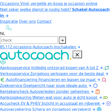
Occasions
Vind, vergelijk en koop je occasion online
Niet zeker welke dienst je nodig hebt?
Schakel Autocoach
in
Inspiratie
Over ons
Contact
NL
85.112
occasions
Autocoach inschakelen
Aankoopservice
Volledig ontzorgd kopen van A tot Z
Verkoopservice
Zorgeloos verkopen voor de beste deal
Autofinanciering
Financieren en leasen op maat
Zoekservice
Doelgericht naar jouw ideale auto
Kentekencheck
Autoverleden zonder geheimen
Aankoopkeuring
Weten wat voor auto je écht koopt
Accucheck EV & PHEV
Inzicht in accustaat en rijbereik
Autoverzekering
Scherp en zorgeloos verzekerd