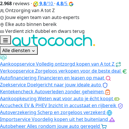
2.968
reviews
·
9,8
/10
·
4,8
/5
Ontzorging van A tot Z
Jouw eigen team van auto-experts
Elke auto binnen bereik
Verdient zich dubbel en dwars terug
Alle diensten
Aankoopservice
Volledig ontzorgd kopen van A tot Z
Verkoopservice
Zorgeloos verkopen voor de beste deal
Autofinanciering
Financieren en leasen op maat
Zoekservice
Doelgericht naar jouw ideale auto
Kentekencheck
Autoverleden zonder geheimen
Aankoopkeuring
Weten wat voor auto je écht koopt
Accucheck EV & PHEV
Inzicht in accustaat en rijbereik
Autoverzekering
Scherp en zorgeloos verzekerd
Importservice
Voordelig kopen uit het buitenland
Autobeheer
Alles rondom jouw auto geregeld