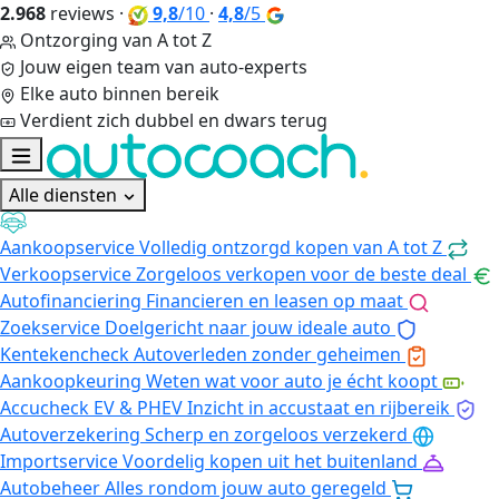
2.968
reviews
·
9,8
/10
·
4,8
/5
Ontzorging van A tot Z
Jouw eigen team van auto-experts
Elke auto binnen bereik
Verdient zich dubbel en dwars terug
Alle diensten
Aankoopservice
Volledig ontzorgd kopen van A tot Z
Verkoopservice
Zorgeloos verkopen voor de beste deal
Autofinanciering
Financieren en leasen op maat
Zoekservice
Doelgericht naar jouw ideale auto
Kentekencheck
Autoverleden zonder geheimen
Aankoopkeuring
Weten wat voor auto je écht koopt
Accucheck EV & PHEV
Inzicht in accustaat en rijbereik
Autoverzekering
Scherp en zorgeloos verzekerd
Importservice
Voordelig kopen uit het buitenland
Autobeheer
Alles rondom jouw auto geregeld