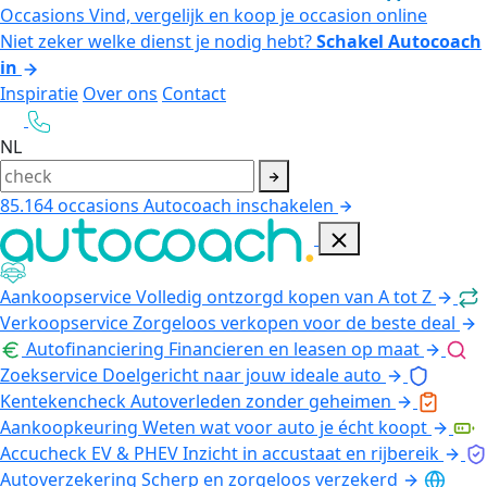
Occasions
Vind, vergelijk en koop je occasion online
Niet zeker welke dienst je nodig hebt?
Schakel Autocoach
in
Inspiratie
Over ons
Contact
NL
85.164
occasions
Autocoach inschakelen
Aankoopservice
Volledig ontzorgd kopen van A tot Z
Verkoopservice
Zorgeloos verkopen voor de beste deal
Autofinanciering
Financieren en leasen op maat
Zoekservice
Doelgericht naar jouw ideale auto
Kentekencheck
Autoverleden zonder geheimen
Aankoopkeuring
Weten wat voor auto je écht koopt
Accucheck EV & PHEV
Inzicht in accustaat en rijbereik
Autoverzekering
Scherp en zorgeloos verzekerd